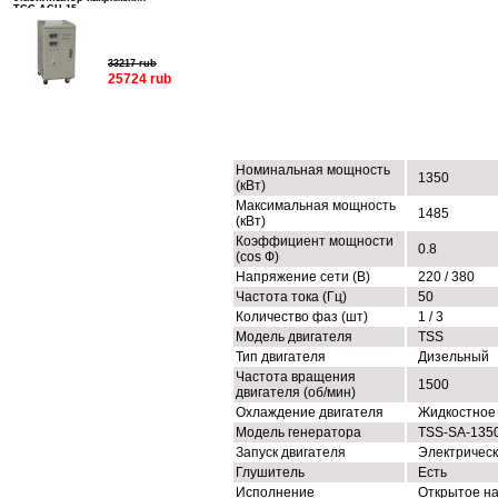
ТСС АСН-15
33217 rub
25724 rub
ТЕХНИЧЕСКИЕ ХАРАКТЕРИСТИК
Номинальная мощность
1350
(кВт)
Максимальная мощность
1485
(кВт)
Коэффициент мощности
0.8
(cos Ф)
Напряжение сети (В)
220 / 380
Частота тока (Гц)
50
Количество фаз (шт)
1 / 3
Модель двигателя
TSS
Тип двигателя
Дизельный
Частота вращения
1500
двигателя (об/мин)
Охлаждение двигателя
Жидкостное
Модель генератора
TSS-SA-135
Запуск двигателя
Электричес
Глушитель
Есть
Исполнение
Открытое н