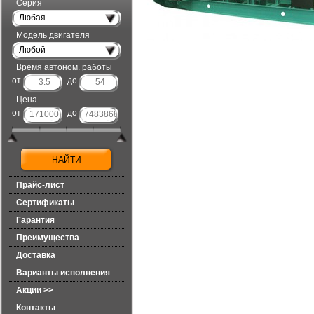
Серия
Любая
Модель двигателя
Любой
Время автоном. работы
от
до
Цена
от
до
Прайс-лист
Сертификаты
Гарантия
Преимущества
Доставка
Варианты исполнения
Акции >>
Контакты