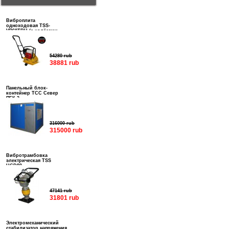
Виброплита
одноходовая TSS-
VP60TRH (с колёсами,
баком и ковриком)
54280 rub
38881 rub
Панельный блок-
контейнер ТСС Север
ПБК-3
316000 rub
315000 rub
Вибротрамбовка
электрическая TSS
HCD90
47141 rub
31801 rub
Электромеханический
стабилизатор напряжения