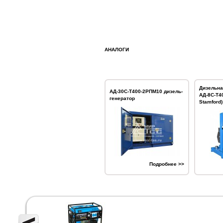
АНАЛОГИ
Дизельна
АД-30С-Т400-2РПМ10 дизель-
АД-8С-Т4
генератор
Stamford)
Подробнее >>