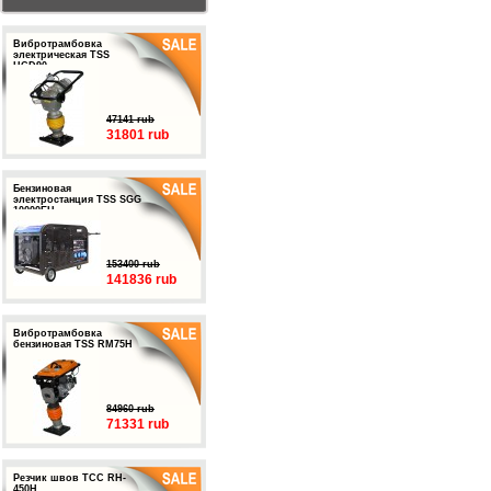
Вибротрамбовка
электрическая TSS
HCD90
47141 rub
31801 rub
Бензиновая
электростанция TSS SGG
10000EH
153400 rub
141836 rub
Вибротрамбовка
бензиновая TSS RM75H
84960 rub
71331 rub
Резчик швов ТСС RH-
450H