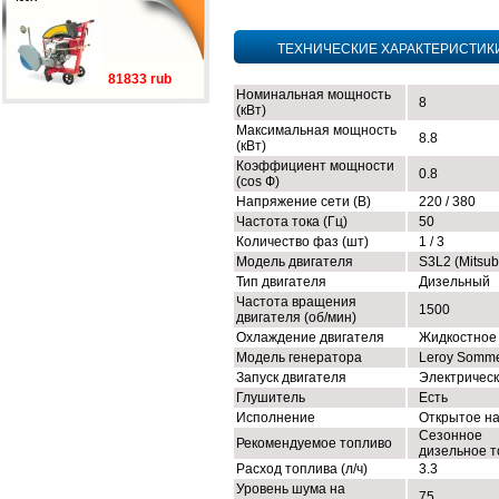
ТЕХНИЧЕСКИЕ ХАРАКТЕРИСТИК
81833 rub
Номинальная мощность
8
(кВт)
Максимальная мощность
8.8
(кВт)
Коэффициент мощности
0.8
(cos Ф)
Напряжение сети (В)
220 / 380
Частота тока (Гц)
50
Количество фаз (шт)
1 / 3
Модель двигателя
S3L2 (Mitsub
Тип двигателя
Дизельный
Частота вращения
1500
двигателя (об/мин)
Охлаждение двигателя
Жидкостное
Модель генератора
Leroy Somm
Запуск двигателя
Электричес
Глушитель
Есть
Исполнение
Открытое н
Сезонное
Рекомендуемое топливо
дизельное т
Расход топлива (л/ч)
3.3
Уровень шума на
75