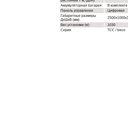
растоянии 7 м, (ДбА)
Аккумуляторная батарея
В комплекте
Панель управления
Цифровая
Габаритные размеры
2500x1000x
ДхШхВ (мм)
Вес установки (кг)
1030
Серия
ТСС / Iveco