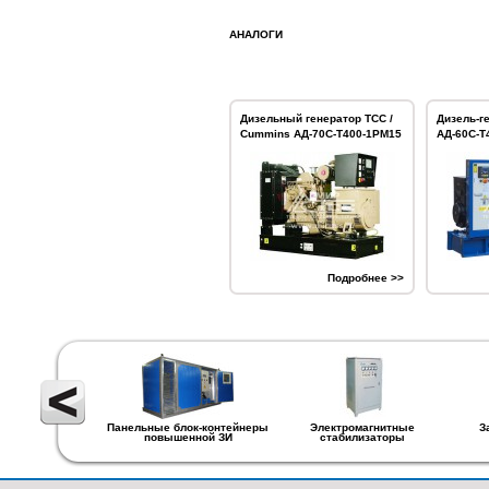
АНАЛОГИ
Дизельный генератор ТСС /
Дизель-г
Cummins АД-70С-Т400-1РМ15
АД-60С-Т
Подробнее >>
Панельные блок-контейнеры
Электромагнитные
З
повышенной ЗИ
стабилизаторы