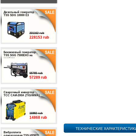
Дизельный генератор
TSS SDG 10000 E3
231162 rub
228153 rub
Бензиновый генератор
TSS SGG 7500EH3 на
колёсах
65785 rub
57289 rub
Сварочный инвертор
ТСС САИ-200А (TIG/MMA)
16992 rub
14868 rub
ТЕХНИЧЕСКИЕ ХАРАКТЕРИСТИК
Виброплита
одноходовая TSS-VP90TL