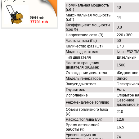
(с колёсами, баком и
Номинальная мощность
подошвой)
40
(кВт)
Максимальная мощность
44
51094 rub
(кВт)
37701 rub
Коэффициент мощности
0.8
(cos Ф)
Напряжение сети (В)
220 / 380
Частота тока (Гц)
50
Количество фаз (шт)
1 / 3
Модель двигателя
Iveco F32 T
Тип двигателя
Дизельный
Частота вращения
1500
двигателя (об/мин)
Охлаждение двигателя
Жидкостное
Модель генератора
Sincro
Запуск двигателя
Электричес
Глушитель
Есть
Исполнение
Открытое н
Сезонное
Рекомендуемое топливо
дизельное т
Объем топливного бака
210
(л)
Расход топлива (л/ч)
12.6
Время автономной
16.5
работы (ч)
Уровень шума на
74