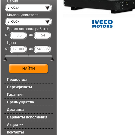
Серия
Любая
Модель двигателя
Любой
Время автоном. работы
от
до
Цена
от
до
Прайс-лист
Сертификаты
Гарантия
Преимущества
Доставка
Варианты исполнения
Акции >>
Контакты