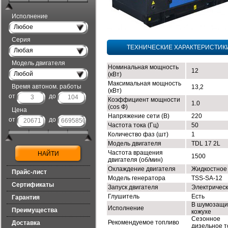
Исполнение
Любое
Серия
ТЕХНИЧЕСКИЕ ХАРАКТЕРИСТИК
Любая
Модель двигателя
Номинальная мощность
12
Любой
(кВт)
Максимальная мощность
Время автоном. работы
13,2
(кВт)
от
до
Коэффициент мощности
1.0
(cos Ф)
Цена
Напряжение сети (В)
220
от
до
Частота тока (Гц)
50
Количество фаз (шт)
1
Модель двигателя
TDL 17 2L
Частота вращения
1500
двигателя (об/мин)
Охлаждение двигателя
Жидкостное
Прайс-лист
Модель генератора
TSS-SA-12
Сертификаты
Запуск двигателя
Электричес
Глушитель
Есть
Гарантия
В шумозащи
Исполнение
Преимущества
кожухе
Сезонное
Рекомендуемое топливо
Доставка
дизельное т