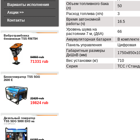
Объем топливного бака
Варианты исполнения
50
(л)
Акции >>
Расход топлива (л/ч)
3
Время автономной
Контакты
16.5
работы (ч)
Уровень шума на
66
растоянии 7 м, (ДбА)
Вибротрамбовка
бензиновая TSS RM75H
Аккумуляторная батарея
В комплекте
Панель управления
Цифровая
Габаритные размеры
1750x850x1
ДхШхВ (мм)
84960 rub
Вес установки (кг)
710
71331 rub
Серия
ТСС / Станд
Бензогенератор TSS SGG
2600 E
22420 rub
19824 rub
Дизельный генератор
TSS SDG 5000 EH3 на
колёсах
64192 rub