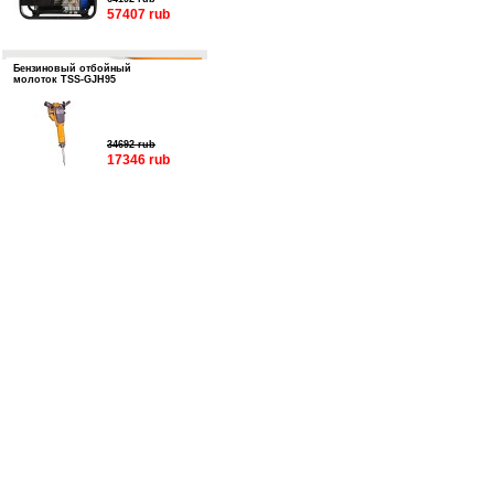
57407 rub
Бензиновый отбойный
молоток TSS-GJH95
34692 rub
17346 rub