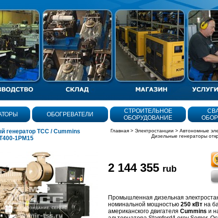
СТРОИТЕЛЬНОЕ
СВ
АТОРЫ
ОБОГРЕВАТЕЛИ
ОБОРУДОВАНИЕ
ОБОР
й генератор ТСС / Cummins
Главная
>
Электростанции
>
Автономные эл
Дизельные генераторы отк
Т400-1РМ15
2 144 355
rub
олнения
Промышленная дизельная электроста
номинальной мощностью
250 кВт
на б
американского двигателя
Cummins
и н