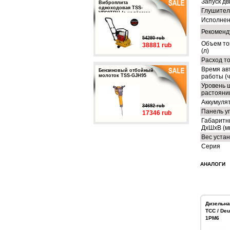
Запуск дв
Виброплита
одноходовая TSS-
Глушител
VP60TRH (с колёсами,
баком и ковриком)
Исполне
Рекоменд
54280 rub
Объем то
38881 rub
(л)
Расход то
Время ав
Бензиновый отбойный
молоток TSS-GJH95
работы (ч
Уровень 
растоянии
Аккумуля
34692 rub
Панель у
17346 rub
Габаритн
ДхШхВ (м
Вес устан
Серия
АНАЛОГИ
Дизельна
ТСС / Deu
1РМ6