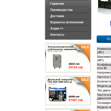
Гарантия
Преимущества
Доставка
Варианты исполнения
Акции >>
Контакты
ТЕ
Электромеханический
Номиналь
стабилизатор напряжения
ТСС АСН-15
(кВт)
Максимал
(кВт)
33217 rub
Коэффиц
25724 rub
(cos Ф)
Напряжен
Частота т
Дизельный генератор
Количест
TSS SDG 5000 EH3 на
колёсах
Модель д
Тип двиг
Частота 
64192 rub
двигателя
57407 rub
Охлажден
Модель г