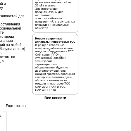
диапазоне мощностей от
ий и
36 кВт и выше.
му
Электростанции
предназначены для
автономного
 запчастей для
электроснабжения
предприятий, строительных
 составления
площадок и социальных
ссиональной
объектов.
сте
го ввода
Новые сварочные
станции
аппараты (инверторы) ТСС
ций на любой
В раздел
сварочные
аппараты
добавлен новые
.обслуживанием)
модели оборудования ТСС
ия
САИ серии ПРОФ.
потом, на
Улучшенный дизайн и
, в
технические
характеристики
оборудования будут по
достоинству оценены
каждым профессиональным
сварщиком. Рекомендуем
обратить внимание на
модели инверторов
ТСС
САИ-200ПРОФ
и
ТСС
САИ-400ПРОФ.
Все новости
Еще товары
/