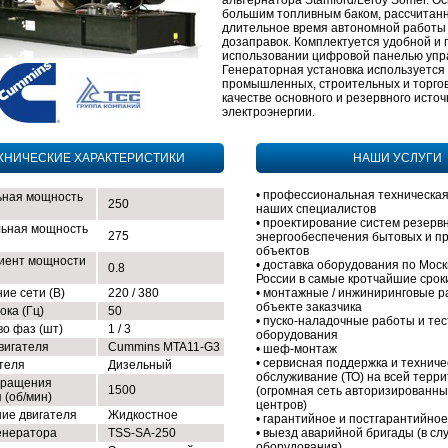
альтернатора Stamford/Leroy Somer. О
большим топливным баком, рассчитан
длительное время автономной работы
дозаправок. Комплектуется удобной и 
использовании цифровой панелью упр
Генераторная установка используется
промышленных, строительных и торгов
качестве основного и резервного источ
электроэнергии.
ХНИЧЕСКИЕ ХАРАКТЕРИСТИКИ
НАШИ УСЛУГИ
• профессиональная техническая
ная мощность
250
наших специалистов
• проектирование систем резерв
ьная мощность
275
энергообеспечения бытовых и 
объектов
иент мощности
• доставка оборудования по Моск
0.8
России в самые кротчайшие срок
ие сети (В)
220 / 380
• монтажные / инжиниринговые р
объекте заказчика
ока (Гц)
50
• пуско-наладочные работы и те
во фаз (шт)
1 / 3
оборудования
вигателя
Cummins MTA11-G3
• шеф-монтаж
• сервисная поддержка и техниче
ателя
Дизельный
обслуживание (ТО) на всей терр
вращения
1500
(огромная сеть авторизированны
 (об/мин)
центров)
ие двигателя
Жидкостное
• гарантийное и постгарантийно
енератора
TSS-SA-250
• выезд аварийной бригады (в сл
оборудования)