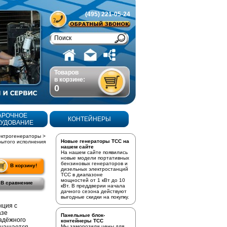
(495) 221-05-24
Товаров
в корзине:
0
АРОЧНОЕ
КОНТЕЙНЕРЫ
УДОВАНИЕ
ектрогенераторы
>
Новые генераторы ТСС на
рытого исполнения
нашем сайте
На нашем сайте появились
новые модели портативных
бензиновых генераторов
и
В корзину!
дизельных электростанций
ТСС в диапазоне
мощностей от 1 кВт до 10
В сравнение
кВт. В преддверии начала
дачного сезона действуют
выгодные скидки на покупку.
нция с
азе
Панельные блок-
адёжного
контейнеры ТСС
Мы заморозили цены для