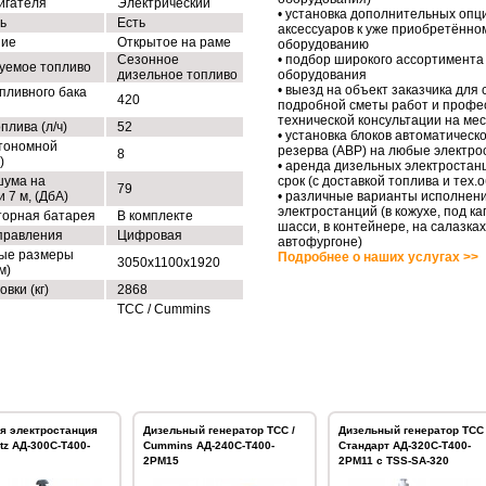
игателя
Электрический
• установка дополнительных опц
ь
Есть
аксессуаров к уже приобретённо
ние
Открытое на раме
оборудованию
Сезонное
• подбор широкого ассортимента
уемое топливо
дизельное топливо
оборудования
• выезд на объект заказчика для
пливного бака
420
подробной сметы работ и профе
технической консультации на ме
плива (л/ч)
52
• установка блоков автоматическо
тономной
резерва (АВР) на любые электро
8
)
• аренда дизельных электростан
шума на
срок (с доставкой топлива и тех
79
 7 м, (ДбА)
• различные варианты исполнен
электростанций (в кожухе, под ка
торная батарея
В комплекте
шасси, в контейнере, на салазках
правления
Цифровая
автофургоне)
ые размеры
Подробнее о наших услугах >>
3050x1100x1920
м)
овки (кг)
2868
ТСС / Cummins
я электростанция
Дизельный генератор ТСС /
Дизельный генератор ТСС 
tz АД-300С-Т400-
Cummins АД-240С-Т400-
Стандарт АД-320С-Т400-
2РМ15
2РМ11 с TSS-SA-320