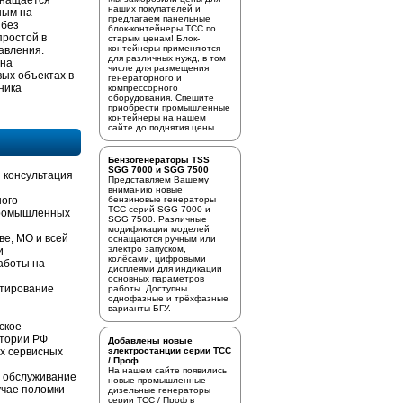
снащается
наших покупателей и
ным на
предлагаем
панельные
 без
блок-контейнеры ТСС
по
простой в
старым ценам! Блок-
контейнеры применяются
авления.
для различных нужд, в том
 на
числе для размещения
ых объектах в
генераторного и
ника
компрессорного
оборудования. Спешите
приобрести промышленные
контейнеры на нашем
сайте до поднятия цены.
Бензогенераторы TSS
SGG 7000 и SGG 7500
 консультация
Представляем Вашему
вниманию новые
ного
бензиновые генераторы
ТСС серий SGG 7000 и
промышленных
SGG 7500. Различные
модификации моделей
ве, МО и всей
оснащаются ручным или
электро запуском,
и
колёсами, цифровыми
аботы на
дисплеями для индикации
основных параметров
стирование
работы. Доступны
однофазные и трёхфазные
варианты БГУ.
ское
итории РФ
Добавлены новые
х сервисных
электростанции серии ТСС
/ Проф
На нашем сайте появились
е обслуживание
новые промышленные
учае поломки
дизельные генераторы
серии ТСС / Проф в