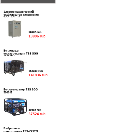
Электромеханический
стабилизатор напряжения
ТСС АСН-10
16992 rub
13806 rub
Бензиновая
электростанция TSS SGG
10000EH
153400 rub
141836 rub
Бензогенератор TSS SGG
5000 E
40592 rub
37524 rub
Виброплита
одноходовая TSS-VP90TL