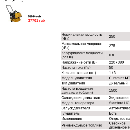
(с колёсами, баком и
подошвой)
51094 rub
37701 rub
ТЕХНИЧЕСКИЕ ХАРАКТЕРИСТИК
Номинальная мощность
250
(кВт)
Максимальная мощность
275
(кВт)
Коэффициент мощности
0.8
(cos Ф)
Напряжение сети (В)
220 / 380
Частота тока (Гц)
50
Количество фаз (шт)
1 / 3
Модель двигателя
Cummins MT
Тип двигателя
Дизельный
Частота вращения
1500
двигателя (об/мин)
Охлаждение двигателя
Жидкостное
Модель генератора
Stamford HC
Запуск двигателя
Автоматиче
Глушитель
Есть
Исполнение
Открытое н
Сезонное
Рекомендуемое топливо
дизельное т