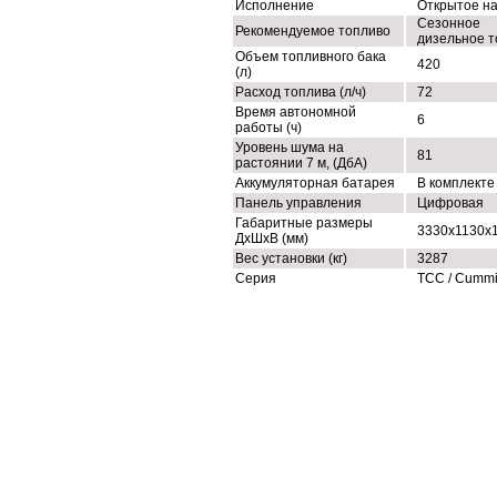
Исполнение
Открытое н
Сезонное
Рекомендуемое топливо
дизельное т
Объем топливного бака
420
(л)
Расход топлива (л/ч)
72
Время автономной
6
работы (ч)
Уровень шума на
81
растоянии 7 м, (ДбА)
Аккумуляторная батарея
В комплекте
Панель управления
Цифровая
Габаритные размеры
3330x1130x
ДхШхВ (мм)
Вес установки (кг)
3287
Серия
ТСС / Cumm