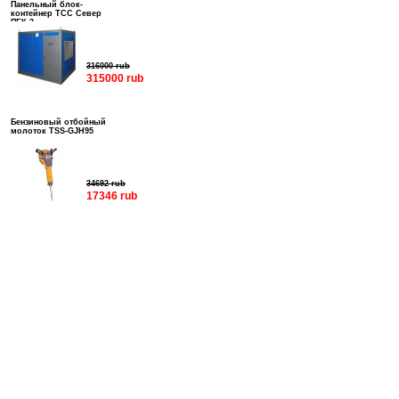
Панельный блок-
контейнер ТСС Север
ПБК-3
316000 rub
315000 rub
Бензиновый отбойный
молоток TSS-GJH95
34692 rub
17346 rub