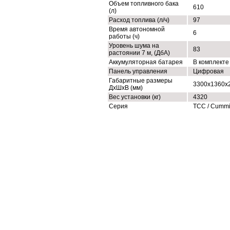
Объем топливного бака
610
(л)
Расход топлива (л/ч)
97
Время автономной
6
работы (ч)
Уровень шума на
83
растоянии 7 м, (ДбА)
Аккумуляторная батарея
В комплекте
Панель управления
Цифровая
Габаритные размеры
3300x1360x
ДхШхВ (мм)
Вес установки (кг)
4320
Серия
ТСС / Cumm