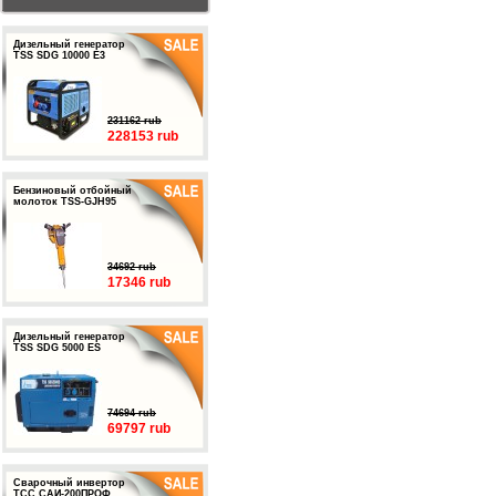
Дизельный генератор
TSS SDG 10000 E3
231162 rub
228153 rub
Бензиновый отбойный
молоток TSS-GJH95
34692 rub
17346 rub
Дизельный генератор
TSS SDG 5000 ES
74694 rub
69797 rub
Сварочный инвертор
ТСС САИ-200ПРОФ