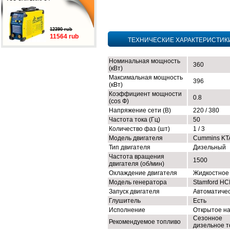
12390 rub
11564 rub
ТЕХНИЧЕСКИЕ ХАРАКТЕРИСТИК
Номинальная мощность
360
(кВт)
Максимальная мощность
396
(кВт)
Коэффициент мощности
0.8
(cos Ф)
Напряжение сети (В)
220 / 380
Частота тока (Гц)
50
Количество фаз (шт)
1 / 3
Модель двигателя
Cummins KT
Тип двигателя
Дизельный
Частота вращения
1500
двигателя (об/мин)
Охлаждение двигателя
Жидкостное
Модель генератора
Stamford HC
Запуск двигателя
Автоматиче
Глушитель
Есть
Исполнение
Открытое н
Сезонное
Рекомендуемое топливо
дизельное т