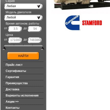
Серия
Любая
Модель двигателя
Любой
Время автоном. работы
от
до
Цена
от
до
Прайс-лист
Сертификаты
Гарантия
Преимущества
Доставка
Варианты исполнения
Акции >>
Контакты