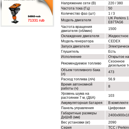
Напряжение сети (В)
220 / 380
Частота тока (Гц)
50
Количество фаз (шт)
1 / 3
84960 rub
UK Perkins 
Модель двигателя
71331 rub
E87TAG6
Частота вращения
1500
двигателя (об/мин)
Охлаждение двигателя
Жидкостное
Модель генератора
CEDEX
Запуск двигателя
Электричес
Глушитель
Есть
Исполнение
Открытое н
Сезонное
Рекомендуемое топливо
дизельное т
Объем топливного бака
473
(л)
Расход топлива (л/ч)
56.9
Время автономной
8
работы (ч)
Уровень шума на
103
растоянии 7 м, (ДбА)
Аккумуляторная батарея
В комплекте
Панель управления
Цифровая
Габаритные размеры
2400х900х1
ДхШхВ (мм)
Вес установки (кг)
2090
Серия
ТСС / Perkin