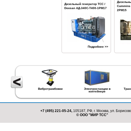
Дизельны
Дизельный генератор ТСС /
Cummins 
Doosan АД-340С-Т400-1РМ17
2РМ15
Подробнее >>
Вибротрамбовки
Электростанции в
Тран
контейнере
+7 (495) 221-05-24,
105187, РФ, г. Москва, ул. Борисовс
© ООО "МИР ТСС"