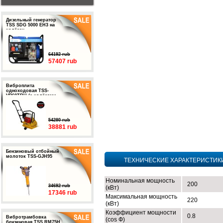
Дизельный генератор
TSS SDG 5000 EH3 на
колёсах
64192 rub
57407 rub
Виброплита
одноходовая TSS-
VP60TRH (с колёсами,
баком и ковриком)
54280 rub
38881 rub
Бензиновый отбойный
молоток TSS-GJH95
ТЕХНИЧЕСКИЕ ХАРАКТЕРИСТИК
Номинальная мощность
200
34692 rub
(кВт)
17346 rub
Максимальная мощность
220
(кВт)
Коэффициент мощности
0.8
Вибротрамбовка
(cos Ф)
бензиновая TSS RM75H