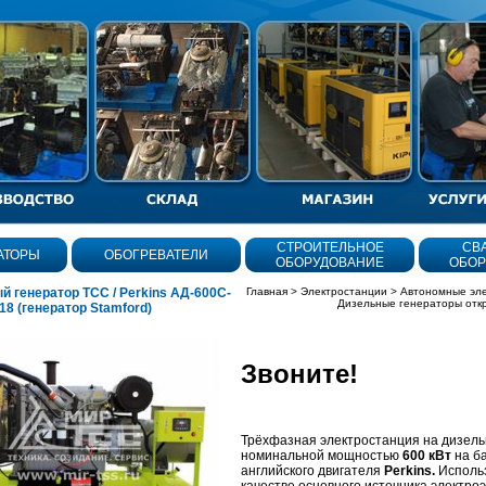
СТРОИТЕЛЬНОЕ
СВ
АТОРЫ
ОБОГРЕВАТЕЛИ
ОБОРУДОВАНИЕ
ОБОР
й генератор ТСС / Perkins АД-600С-
Главная
>
Электростанции
>
Автономные эл
Дизельные генераторы отк
8 (генератор Stamford)
Звоните!
олнения
Трёхфазная электростанция на дизель
номинальной мощностью
600 кВт
на б
английского двигателя
Perkins.
Использ