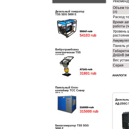
Рекоменд
Объем то
(л)
Дизельный генератор
TSS SDG 5000 E
Расход то
Время ав
работы (ч
Уровень 
55047 rub
54103 rub
растоянии
Аккумуля
Панель у
Вибротрамбовка
Габаритн
электрическая TSS
ДхШхВ (м
HCD90
Вес устан
Серия
47141 rub
31801 rub
АНАЛОГИ
Панельный блок-
контейнер ТСС Север
ПБК-3
Дизельны
АД-250С-
316000 rub
315000 rub
Бензогенератор TSS SGG
5000 E