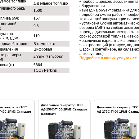
уемое топливо
• подбор широкого ассортимента
дизельное топливо
оборудования
пливного бака
• выезд на объект заказчика для
1500
подробной сметы работ и профе
плива (л/ч)
157
технической консультации на ме
• установка блоков автоматическо
тономной
9.5
резерва (АВР) на любые электро
)
• аренда дизельных электростан
шума на
110
срок (с доставкой топлива и тех
 7 м, (ДбА)
• различные варианты исполнен
торная батарея
В комплекте
электростанций (в кожухе, под ка
правления
Цифровая
шасси, в контейнере, на салазках
автофургоне)
ые размеры
4030х1710х2260
Подробнее о наших услугах >>
м)
овки (кг)
6664
ТСС / Perkins
Дизельный генератор ТСС
й генератор ТСС
Дизельный генератор ТСС
АД-250С-Т400-2РМ3 Стандарт
Т400-1РМ3 Стандарт
АД-275С-Т400-1РМ3 Станд
(автомат)