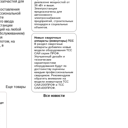
 запчастей для
диапазоне мощностей от
36 кВт и выше.
Электростанции
 составления
предназначены для
ссиональной
автономного
сте
электроснабжения
го ввода
предприятий, строительных
площадок и социальных
станции
объектов.
ций на любой
.обслуживанием)
ия
Новые сварочные
аппараты (инверторы) ТСС
потом, на
В раздел
сварочные
, в
аппараты
добавлен новые
модели оборудования ТСС
САИ серии ПРОФ.
Улучшенный дизайн и
технические
характеристики
оборудования будут по
достоинству оценены
каждым профессиональным
сварщиком. Рекомендуем
обратить внимание на
модели инверторов
ТСС
САИ-200ПРОФ
и
ТСС
Еще товары
САИ-400ПРОФ.
Все новости
арт