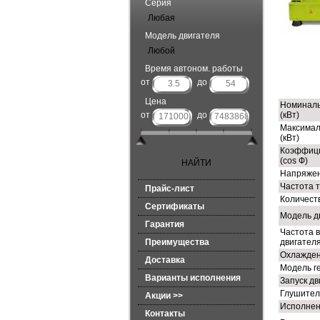
Серия
Любая
Модель двигателя
Любой
Время автоном. работы
ТЕ
от
до
Цена
Номиналь
от
до
(кВт)
Максимал
(кВт)
Коэффиц
(cos Ф)
Напряжен
Частота т
Прайс-лист
Количест
Сертификаты
Модель д
Гарантия
Частота 
Преимущества
двигателя
Охлажден
Доставка
Модель г
Варианты исполнения
Запуск дв
Глушител
Акции >>
Исполне
Контакты