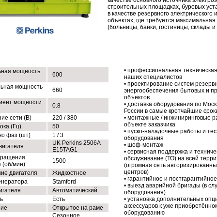
качестве основного источника электро
строительных площадках, буровых уста
в качестве резервного электрического 
объектах, где требуется максимальная
(больницы, банки, гостиницы, склады и т
ХНИЧЕСКИЕ ХАРАКТЕРИСТИКИ
НАШИ УСЛУГИ
• профессиональная техническая
ная мощность
600
наших специалистов
• проектирование систем резерв
ьная мощность
660
энергообеспечения бытовых и 
объектов
иент мощности
• доставка оборудования по Моск
0.8
России в самые кротчайшие срок
ие сети (В)
220 / 380
• монтажные / инжиниринговые р
объекте заказчика
ока (Гц)
50
• пуско-наладочные работы и те
во фаз (шт)
1 / 3
оборудования
UK Perkins 2506A
• шеф-монтаж
вигателя
E15TAG1
• сервисная поддержка и техниче
вращения
обслуживание (ТО) на всей терр
1500
 (об/мин)
(огромная сеть авторизированны
центров)
ие двигателя
Жидкостное
• гарантийное и постгарантийно
енератора
Stamford
• выезд аварийной бригады (в сл
игателя
Автоматический
оборудования)
ь
Есть
• установка дополнительных опц
аксессуаров к уже приобретённо
ние
Открытое на раме
оборудованию
Сезонное