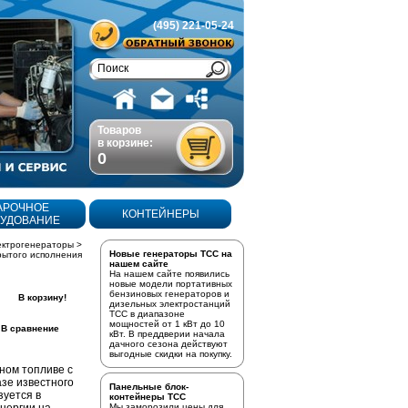
(495) 221-05-24
Товаров
в корзине:
0
АРОЧНОЕ
КОНТЕЙНЕРЫ
УДОВАНИЕ
ектрогенераторы
>
Новые генераторы ТСС на
рытого исполнения
нашем сайте
На нашем сайте появились
новые модели портативных
бензиновых генераторов
и
В корзину!
дизельных электростанций
ТСС в диапазоне
мощностей от 1 кВт до 10
В сравнение
кВт. В преддверии начала
дачного сезона действуют
выгодные скидки на покупку.
ном топливе с
азе известного
Панельные блок-
уется в
контейнеры ТСС
Мы заморозили цены для