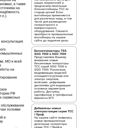
энергии на
наших покупателей и
новках, а также
предлагаем
панельные
источника на
блок-контейнеры ТСС
по
 надёжность
старым ценам! Блок-
контейнеры применяются
.п.).
для различных нужд, в том
числе для размещения
генераторного и
компрессорного
оборудования. Спешите
приобрести промышленные
контейнеры на нашем
сайте до поднятия цены.
 консультация
ного
Бензогенераторы TSS
промышленных
SGG 7000 и SGG 7500
Представляем Вашему
вниманию новые
ве, МО и всей
бензиновые генераторы
и
ТСС серий SGG 7000 и
аботы на
SGG 7500. Различные
модификации моделей
оснащаются ручным или
стирование
электро запуском,
колёсами, цифровыми
дисплеями для индикации
основных параметров
ское
работы. Доступны
итории РФ
однофазные и трёхфазные
х сервисных
варианты БГУ.
е обслуживание
Добавлены новые
учае поломки
электростанции серии ТСС
/ Проф
ий и
На нашем сайте появились
новые промышленные
му
дизельные генераторы
серии ТСС / Проф в