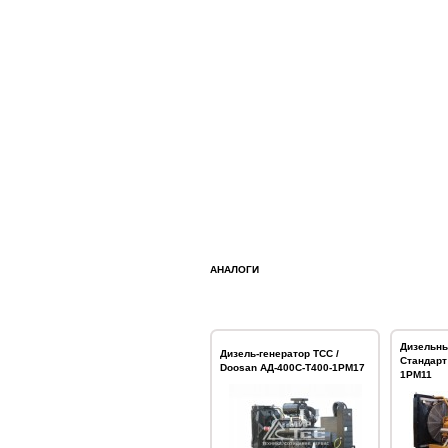
АНАЛОГИ
Дизельны
Дизель-генератор ТСС /
Стандарт
Doosan АД-400С-Т400-1РМ17
1РМ11