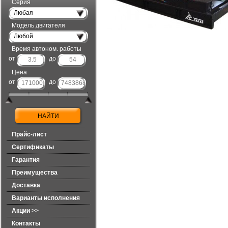
Серия
Любая
Модель двигателя
Любой
Время автоном. работы
от
до
Цена
от
до
Прайс-лист
Сертификаты
Гарантия
Преимущества
Доставка
Варианты исполнения
Акции >>
Контакты