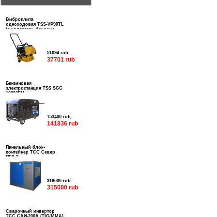
Виброплита
одноходовая TSS-VP90TL
(с колёсами, баком и
подошвой)
51094 rub
37701 rub
Бензиновая
электростанция TSS SGG
10000EH
153400 rub
141836 rub
Панельный блок-
контейнер ТСС Север
ПБК-3
316000 rub
315000 rub
Сварочный инвертор
ТСС САИ-200А (TIG/MMA)