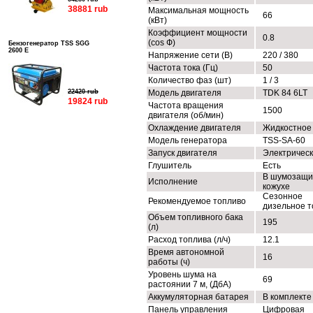
38881 rub
Максимальная мощность
66
(кВт)
Коэффициент мощности
0.8
(cos Ф)
Бензогенератор TSS SGG
2600 E
Напряжение сети (В)
220 / 380
Частота тока (Гц)
50
Количество фаз (шт)
1 / 3
22420 rub
Модель двигателя
TDK 84 6LT
19824 rub
Частота вращения
1500
двигателя (об/мин)
Охлаждение двигателя
Жидкостное
Модель генератора
TSS-SA-60
Запуск двигателя
Электричес
Глушитель
Есть
В шумозащи
Исполнение
кожухе
Сезонное
Рекомендуемое топливо
дизельное т
Объем топливного бака
195
(л)
Расход топлива (л/ч)
12.1
Время автономной
16
работы (ч)
Уровень шума на
69
растоянии 7 м, (ДбА)
Аккумуляторная батарея
В комплекте
Панель управления
Цифровая