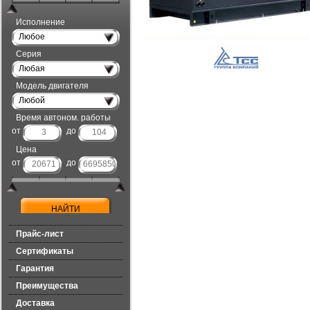
Исполнение
Любое
Серия
Любая
Модель двигателя
Любой
Время автоном. работы
от
до
Цена
от
до
Прайс-лист
Сертификаты
Гарантия
Преимущества
Доставка