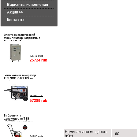
Варианты исполнения
Акции >>
Контакты
Электромеханический
стабилизатор напряжения
ТСС АСН-15
33217 rub
25724 rub
Бензиновый генератор
TSS SGG 7500EH3 на
колёсах
65785 rub
57289 rub
Виброплита
одноходовая TSS-
ТЕХНИЧЕСКИЕ ХАРАКТЕРИСТИК
VP60TRH (с колёсами,
баком и ковриком)
Номинальная мощность
60
(кВт)
54280 rub