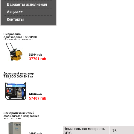
Варианты исполнения
Акции >>
Контакты
Виброплита
одноходовая TSS-VP90TL
(с колёсами, баком и
подошвой)
51094 rub
37701 rub
Дизельный генератор
TSS SDG 5000 EH3 на
колёсах
64192 rub
57407 rub
Электромеханический
стабилизатор напряжения
ТЕХНИЧЕСКИЕ ХАРАКТЕРИСТИК
ТСС АСН-10
Номинальная мощность
75
(кВт)
16992 rub