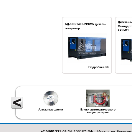
Дизельны
АД-50С-Т400-2РКМ5 дизель-
Стандарт
генератор
2РКМ11
Подробнее >>
Алмазные диски
Блоки автоматического
ввода резерва
+7 (495) 221-05-24,
105187, РФ, г. Москва, ул. Борисовс