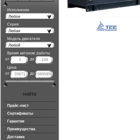
Исполнение
Любое
Серия
Любая
Модель двигателя
Любой
Время автоном. работы
от
до
Цена
от
до
Прайс-лист
Сертификаты
Гарантия
Преимущества
Доставка