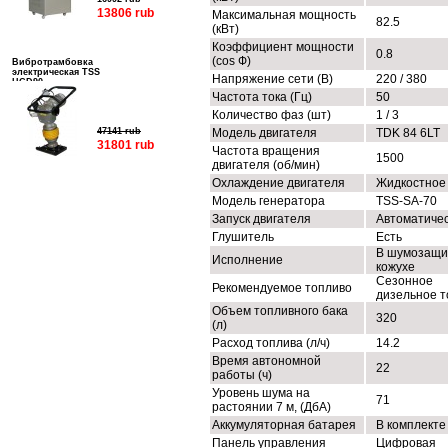
13806 rub
Максимальная мощность
82.5
(кВт)
Коэффициент мощности
0.8
(cos Ф)
Вибротрамбовка
электрическая TSS
Напряжение сети (В)
220 / 380
HCD90
Частота тока (Гц)
50
Количество фаз (шт)
1 / 3
47141 rub
Модель двигателя
TDK 84 6LT
31801 rub
Частота вращения
1500
двигателя (об/мин)
Охлаждение двигателя
Жидкостное
Модель генератора
TSS-SA-70
Запуск двигателя
Автоматиче
Глушитель
Есть
В шумозащи
Исполнение
кожухе
Сезонное
Рекомендуемое топливо
дизельное т
Объем топливного бака
320
(л)
Расход топлива (л/ч)
14.2
Время автономной
22
работы (ч)
Уровень шума на
71
растоянии 7 м, (ДбА)
Аккумуляторная батарея
В комплекте
Панель управления
Цифровая