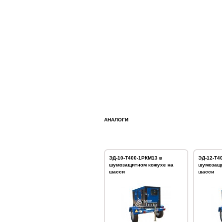
АНАЛОГИ
ЭД-10-Т400-1РКМ13 в
ЭД-12-Т4
шумозащитном кожухе на
шумозащи
шасси
шасси