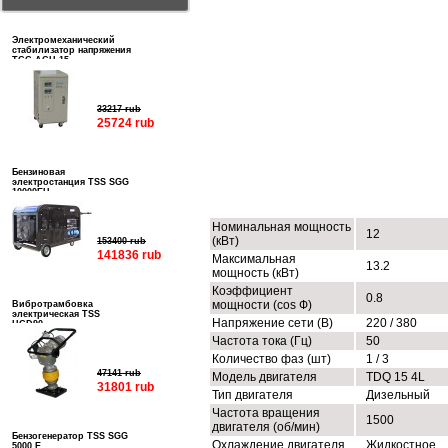
Электромеханический
стабилизатор напряжения
ТСС АСН-15
33217 rub
25724 rub
Бензиновая
электростанция TSS SGG
ТЕХНИЧЕСКИЕ ХАРАКТЕРИСТИК
10000EH
Номинальная мощность
12
(кВт)
153400 rub
141836 rub
Максимальная
13.2
мощность (кВт)
Коэффициент
0.8
мощности (cos Ф)
Вибротрамбовка
электрическая TSS
Напряжение сети (В)
220 / 380
HCD90
Частота тока (Гц)
50
Количество фаз (шт)
1 / 3
47141 rub
Модель двигателя
TDQ 15 4L
31801 rub
Тип двигателя
Дизельный
Частота вращения
1500
двигателя (об/мин)
Бензогенератор TSS SGG
Охлаждение двигателя
Жидкостное
5000 E