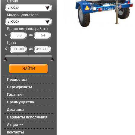
Серия
Любая
Модель двигателя
Любой
Время автоном. работы
от
до
Цена
от
до
Прайс-лист
Сертификаты
Гарантия
Преимущества
Доставка
Варианты исполнения
Акции >>
Контакты