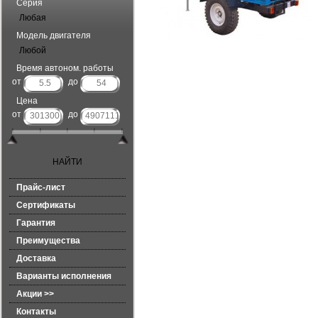
Серия
Любая
Модель двигателя
Любой
Время автоном. работы
от
до
Цена
от
до
Прайс-лист
Сертификаты
Гарантия
Преимущества
Доставка
Варианты исполнения
Акции >>
Контакты