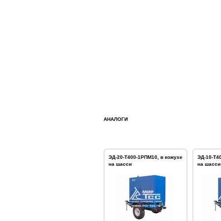
АНАЛОГИ
ЭД-20-Т400-1РПМ10, в кожухе
ЭД-10-Т4
на шасси
на шасси