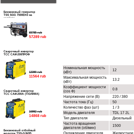
Бензиновый генератор
TSS SGG 7500EH3 на
колёсах
65785 rub
57289 rub
Сварочный инвертор
ТСС САИ-200ПРОФ
ТЕХНИЧЕСКИЕ ХАРАКТЕРИСТИК
Номинальная мощность
12
(кВт)
12390 rub
11564 rub
Максимальная мощность
13.2
(кВт)
Коэффициент мощности
0.8
(cos Ф)
Сварочный инвертор
ТСС САИ-200А (TIG/MMA)
Напряжение сети (В)
220 / 380
Частота тока (Гц)
50
Количество фаз (шт)
1 / 3
16992 rub
Модель двигателя
TDL 17 2L
14868 rub
Тип двигателя
Дизельный
Частота вращения
1500
двигателя (об/мин)
Бензиновый отбойный
Охлаждение двигателя
Жидкостное
молоток TSS-GJH95