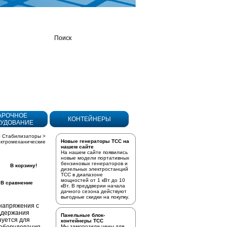
(495) 221-05-24
Товаров
в корзине:
0
АРОЧНОЕ
КОНТЕЙНЕРЫ
УДОВАНИЕ
>
Стабилизаторы
>
Новые генераторы ТСС на
ктромеханические
нашем сайте
На нашем сайте появились
новые модели портативных
бензиновых генераторов
и
В корзину!
дизельных электростанций
ТСС в диапазоне
мощностей от 1 кВт до 10
В сравнение
кВт. В преддверии начала
дачного сезона действуют
выгодные скидки на покупку.
напряжения с
ддержания
Панельные блок-
зуется для
контейнеры ТСС
Мы заморозили цены для