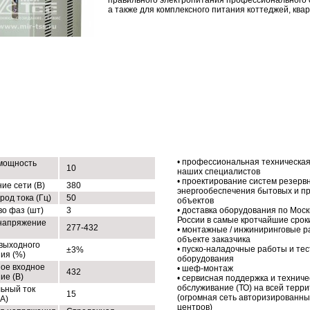
правильного электропитания профессионального 
а также для комплексного питания коттеджей, квар
ХНИЧЕСКИЕ ХАРАКТЕРИСТИКИ
НАШИ УСЛУГИ
• профессиональная техническая
мощность
10
наших специалистов
• проектирование систем резерв
ие сети (В)
380
энергообеспечения бытовых и 
 род тока (Гц)
50
объектов
во фаз (шт)
3
• доставка оборудования по Моск
России в самые кротчайшие срок
напряжение
277-432
• монтажные / инжиниринговые р
объекте заказчика
 выходного
• пуско-наладочные работы и те
±3%
ия (%)
оборудования
ое входное
• шеф-монтаж
432
ие (В)
• сервисная поддержка и техниче
обслуживание (ТО) на всей терр
ьный ток
15
(огромная сеть авторизированны
(А)
центров)