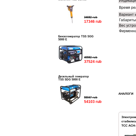
Индикаци
Время реа
Вариант 
34692 rub
Габариты
17346 rub
Вес устро
Фирменна
Бензогенератор TSS SGG
5000 E
40592 rub
37524 rub
Дизельный генератор
TSS SDG 5000 E
АНАЛОГИ
55047 rub
54103 rub
Электром
стабилиз
ТСС АСН-