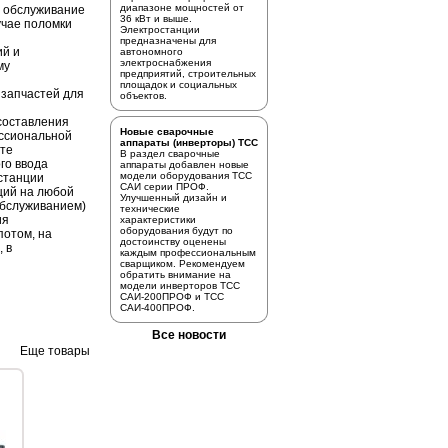
диапазоне мощностей от
е обслуживание
36 кВт и выше.
учае поломки
Электростанции
предназначены для
ий и
автономного
электроснабжения
му
предприятий, строительных
площадок и социальных
 запчастей для
объектов.
 составления
Новые сварочные
ссиональной
аппараты (инверторы) ТСС
сте
В раздел
сварочные
го ввода
аппараты
добавлен новые
модели оборудования ТСС
станции
САИ серии ПРОФ.
ций на любой
Улучшенный дизайн и
.обслуживанием)
технические
ия
характеристики
оборудования будут по
потом, на
достоинству оценены
, в
каждым профессиональным
сварщиком. Рекомендуем
обратить внимание на
модели инверторов
ТСС
САИ-200ПРОФ
и
ТСС
САИ-400ПРОФ.
Все новости
Еще товары