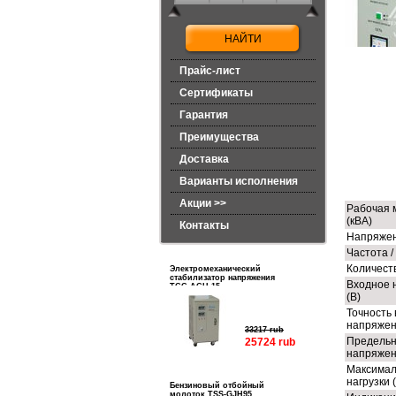
Прайс-лист
Сертификаты
Гарантия
Преимущества
Доставка
ТЕ
Варианты исполнения
Акции >>
Рабочая 
(кВА)
Контакты
Напряжен
Частота /
Количест
Электромеханический
стабилизатор напряжения
Входное 
ТСС АСН-15
(В)
Точность
напряжен
33217 rub
Предельн
25724 rub
напряжен
Максимал
нагрузки 
Бензиновый отбойный
молоток TSS-GJH95