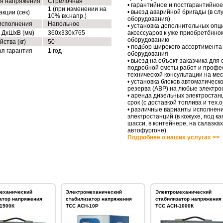
я напряжения
Стрелочная
• гарантийное и постгарантийно
1 (при изменении на
• выезд аварийной бригады (в сл
кции (сек)
10% вх.напр.)
оборудования)
исполнения
Напольное
• установка дополнительных опц
 ДхШхВ (мм)
360х330х765
аксессуаров к уже приобретённо
оборудованию
йства (кг)
50
• подбор широкого ассортимента
я гарантия
1 год
оборудования
• выезд на объект заказчика для
подробной сметы работ и профе
технической консультации на ме
• установка блоков автоматическо
резерва (АВР) на любые электро
• аренда дизельных электростан
срок (с доставкой топлива и тех
• различные варианты исполнен
электростанций (в кожухе, под ка
шасси, в контейнере, на салазках
автофургоне)
Подробнее о наших услугах >>
еханический
Электромеханический
Электромеханический
атор напряжения
стабилизатор напряжения
стабилизатор напряжения
1500К
ТСС АСН-10Р
ТСС АСН-1000К