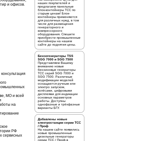
оборудования,
наших покупателей и
тир и офисов.
предлагаем
панельные
блок-контейнеры ТСС
по
старым ценам! Блок-
контейнеры применяются
для различных нужд, в том
числе для размещения
генераторного и
компрессорного
оборудования. Спешите
приобрести промышленные
контейнеры на нашем
сайте до поднятия цены.
Бензогенераторы TSS
SGG 7000 и SGG 7500
Представляем Вашему
вниманию новые
бензиновые генераторы
 консультация
ТСС серий SGG 7000 и
SGG 7500. Различные
модификации моделей
ного
оснащаются ручным или
промышленных
электро запуском,
колёсами, цифровыми
дисплеями для индикации
ве, МО и всей
основных параметров
и
работы. Доступны
аботы на
однофазные и трёхфазные
варианты БГУ.
стирование
Добавлены новые
электростанции серии ТСС
ское
/ Проф
На нашем сайте появились
итории РФ
новые промышленные
х сервисных
дизельные генераторы
серии ТСС / Проф в