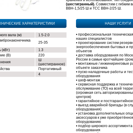
хранения и использования. Тип соедин
(шестигранный).
Совместим с гибким 
ВВН-1,5/25 Ш и ТСС ВВН-2/25 Ш.
ХНИЧЕСКИЕ ХАРАКТЕРИСТИКИ
НАШИ УСЛУГИ
• профессиональная техническая
кого вала (м)
1.5-2.0
наших специалистов
вибронаконечника
25-35
• проектирование систем резерв
энергообеспечения бытовых и 
 (кВт)
1.3
объектов
ие (В)
220
• доставка оборудования по Моск
России в самые кротчайшие срок
Ш
инения
• монтажные / инжиниринговые р
(шестигранное)
объекте заказчика
ойства
Портативный
• пуско-наладочные работы и те
4
оборудования
• шеф-монтаж
• сервисная поддержка и техниче
обслуживание (ТО) на всей терр
(огромная сеть авторизированны
центров)
• гарантийное и постгарантийно
• выезд аварийной бригады (в сл
оборудования)
• установка дополнительных опц
аксессуаров к уже приобретённо
оборудованию
• подбор широкого ассортимента
оборудования