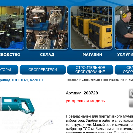
СТРОИТЕЛЬНОЕ
СВ
АТОРЫ
ОБОГРЕВАТЕЛИ
ОБОРУДОВАНИЕ
ОБОР
ривод ТСС ЭП-1,3/220 Ш
Главная
>
Строительное оборудование
>
Глу
Артикул:
203729
устаревшая модель
Предназначен для портативного глуби
вибратора. Удобен в работе с густоа
конструкциями.
Малый вес и компактно
вибратор ТСС мобильным и практичным