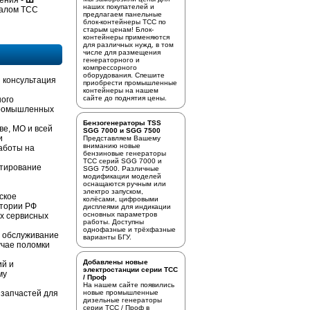
ения -
Ш
наших покупателей и
валом
ТСС
предлагаем
панельные
блок-контейнеры ТСС
по
старым ценам! Блок-
контейнеры применяются
для различных нужд, в том
числе для размещения
генераторного и
компрессорного
оборудования. Спешите
 консультация
приобрести промышленные
контейнеры на нашем
сайте до поднятия цены.
ного
промышленных
Бензогенераторы TSS
ве, МО и всей
SGG 7000 и SGG 7500
и
Представляем Вашему
вниманию новые
аботы на
бензиновые генераторы
ТСС серий SGG 7000 и
стирование
SGG 7500. Различные
модификации моделей
оснащаются ручным или
электро запуском,
ское
колёсами, цифровыми
итории РФ
дисплеями для индикации
основных параметров
х сервисных
работы. Доступны
однофазные и трёхфазные
е обслуживание
варианты БГУ.
учае поломки
Добавлены новые
ий и
электростанции серии ТСС
му
/ Проф
На нашем сайте появились
 запчастей для
новые промышленные
дизельные генераторы
серии ТСС / Проф в