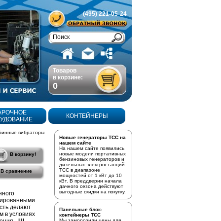
(495) 221-05-24
Товаров
в корзине:
0
АРОЧНОЕ
КОНТЕЙНЕРЫ
УДОВАНИЕ
бинные вибраторы
Новые генераторы ТСС на
нашем сайте
На нашем сайте появились
новые модели портативных
В корзину!
бензиновых генераторов
и
дизельных электростанций
ТСС в диапазоне
В сравнение
мощностей от 1 кВт до 10
кВт. В преддверии начала
дачного сезона действуют
выгодные скидки на покупку.
нного
рмированными
сть делают
Панельные блок-
 в условиях
контейнеры ТСС
Мы заморозили цены для