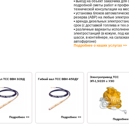
• выезд на объект заказчика для
подробной сметы работ и профе
технической консультации на ме
• установка блоков автоматическо
резерва (АВР) на любые электро
• аренда дизельных электростан
срок (с доставкой топлива и тех
• различные варианты исполнен
электростанций (в кожухе, под ка
шасси, в контейнере, на салазках
автофургоне)
Подробнее о наших услугах >>
Электропривод ТСС
ал ТСС ВВН 3/28Д
Гибкий вал ТСС ВВН 4/50ДУ
ЭП-1,5/220 с УЗО
Подробнее >>
Подробнее >>
Подробнее