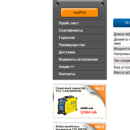
ТЕ
Прайс-лист
Сертификаты
Длина гиб
Гарантия
Диаметр 
(мм)
Преимущества
Мощность
Доставка
Напряжен
Варианты исполнения
Тип соед
Акции >>
Вид устр
Масса (кг)
Контакты
Сварочный инвертор
ТСС САИ-200ПРОФ
12390 rub
11564 rub
Вибротрамбовка
бензиновая TSS RM75H