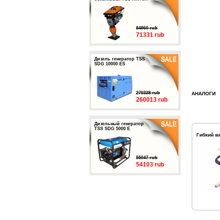
84960 rub
71331 rub
Дизель генератор TSS
SDG 10000 ES
270338 rub
АНАЛОГИ
260013 rub
Дизельный генератор
TSS SDG 5000 E
Гибкий в
55047 rub
54103 rub