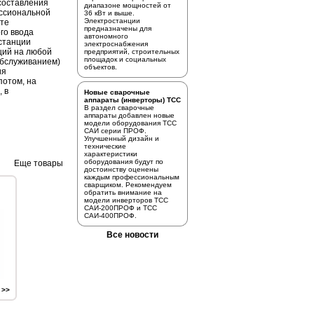
 составления
диапазоне мощностей от
ссиональной
36 кВт и выше.
Электростанции
сте
предназначены для
го ввода
автономного
станции
электроснабжения
ций на любой
предприятий, строительных
площадок и социальных
.обслуживанием)
объектов.
ия
потом, на
, в
Новые сварочные
аппараты (инверторы) ТСС
В раздел
сварочные
аппараты
добавлен новые
модели оборудования ТСС
САИ серии ПРОФ.
Улучшенный дизайн и
технические
характеристики
оборудования будут по
Еще товары
достоинству оценены
каждым профессиональным
сварщиком. Рекомендуем
обратить внимание на
модели инверторов
ТСС
САИ-200ПРОФ
и
ТСС
САИ-400ПРОФ.
Все новости
 >>