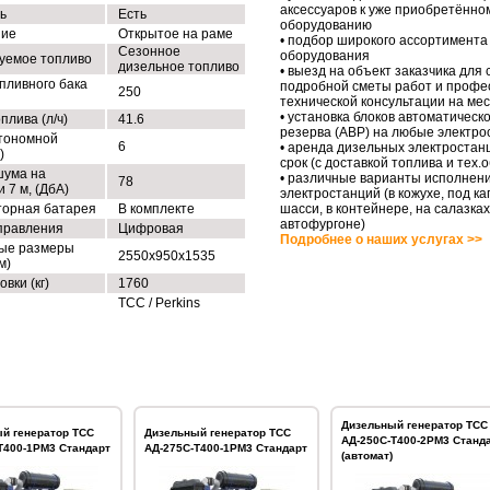
аксессуаров к уже приобретённо
ь
Есть
оборудованию
ние
Открытое на раме
• подбор широкого ассортимента
Сезонное
оборудования
уемое топливо
дизельное топливо
• выезд на объект заказчика для
пливного бака
подробной сметы работ и профе
250
технической консультации на ме
• установка блоков автоматическо
плива (л/ч)
41.6
резерва (АВР) на любые электро
тономной
6
• аренда дизельных электростан
)
срок (с доставкой топлива и тех
шума на
• различные варианты исполнен
78
 7 м, (ДбА)
электростанций (в кожухе, под ка
торная батарея
В комплекте
шасси, в контейнере, на салазках
автофургоне)
правления
Цифровая
Подробнее о наших услугах >>
ые размеры
2550x950x1535
м)
овки (кг)
1760
ТСС / Perkins
Дизельный генератор ТСС
й генератор ТСС
Дизельный генератор ТСС
АД-250С-Т400-2РМ3 Станд
Т400-1РМ3 Стандарт
АД-275С-Т400-1РМ3 Стандарт
(автомат)