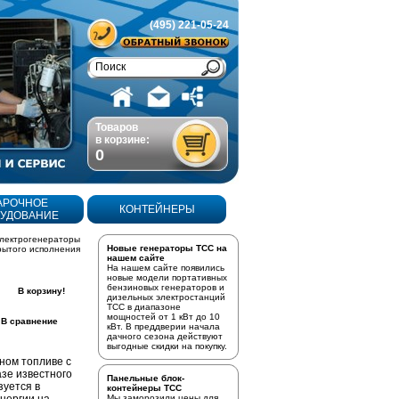
(495) 221-05-24
Товаров
в корзине:
0
АРОЧНОЕ
КОНТЕЙНЕРЫ
УДОВАНИЕ
лектрогенераторы
Новые генераторы ТСС на
рытого исполнения
нашем сайте
На нашем сайте появились
новые модели портативных
бензиновых генераторов
и
В корзину!
дизельных электростанций
ТСС в диапазоне
мощностей от 1 кВт до 10
В сравнение
кВт. В преддверии начала
дачного сезона действуют
выгодные скидки на покупку.
ном топливе с
азе известного
Панельные блок-
уется в
контейнеры ТСС
Мы заморозили цены для