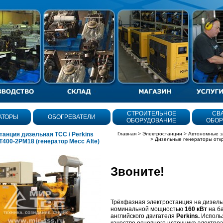
СТРОИТЕЛЬНОЕ
СВ
АТОРЫ
ОБОГРЕВАТЕЛИ
ОБОРУДОВАНИЕ
ОБОР
танция дизельная ТСС / Perkins
Главная
>
Электростанции
>
Автономные э
>
Дизельные генераторы отк
Т400-2РМ18 (генератор Mecc Alte)
Звоните!
олнения
Трёхфазная электростанция на дизель
номинальной мощностью
160 кВт
на б
английского двигателя
Perkins.
Использ