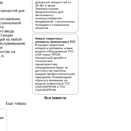
му
диапазоне мощностей от
36 кВт и выше.
Электростанции
 запчастей для
предназначены для
автономного
электроснабжения
 составления
предприятий, строительных
ссиональной
площадок и социальных
сте
объектов.
го ввода
станции
Новые сварочные
ций на любой
аппараты (инверторы) ТСС
.обслуживанием)
В раздел
сварочные
ия
аппараты
добавлен новые
потом, на
модели оборудования ТСС
САИ серии ПРОФ.
, в
Улучшенный дизайн и
технические
характеристики
оборудования будут по
достоинству оценены
каждым профессиональным
сварщиком. Рекомендуем
обратить внимание на
модели инверторов
ТСС
САИ-200ПРОФ
и
ТСС
САИ-400ПРОФ.
Все новости
Еще товары
арт