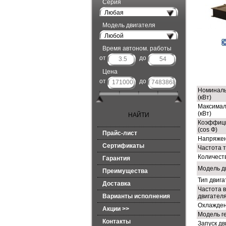
Серия
Любая
Модель двигателя
Любой
Время автоном. работы
от
до
ТЕ
Цена
от
до
Номиналь
(кВт)
Максимал
(кВт)
Коэффиц
(cos Ф)
Прайс-лист
Напряжен
Сертификаты
Частота т
Количест
Гарантия
Модель д
Преимущества
Тип двиг
Доставка
Частота 
Варианты исполнения
двигателя
Охлажден
Акции >>
Модель г
Контакты
Запуск дв