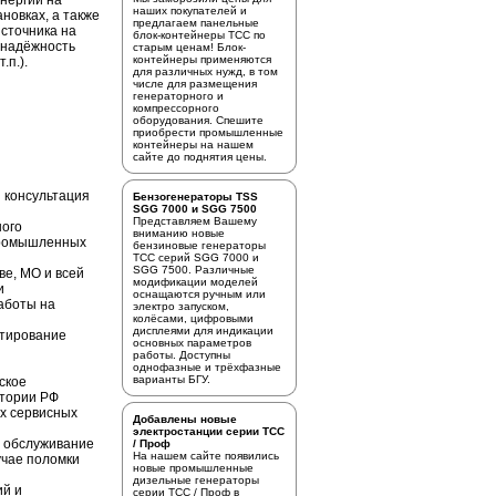
энергии на
наших покупателей и
новках, а также
предлагаем
панельные
источника на
блок-контейнеры ТСС
по
 надёжность
старым ценам! Блок-
контейнеры применяются
.п.).
для различных нужд, в том
числе для размещения
генераторного и
компрессорного
оборудования. Спешите
приобрести промышленные
контейнеры на нашем
сайте до поднятия цены.
 консультация
Бензогенераторы TSS
SGG 7000 и SGG 7500
Представляем Вашему
ного
вниманию новые
промышленных
бензиновые генераторы
ТСС серий SGG 7000 и
SGG 7500. Различные
ве, МО и всей
модификации моделей
и
оснащаются ручным или
аботы на
электро запуском,
колёсами, цифровыми
дисплеями для индикации
стирование
основных параметров
работы. Доступны
однофазные и трёхфазные
варианты БГУ.
ское
итории РФ
х сервисных
Добавлены новые
электростанции серии ТСС
е обслуживание
/ Проф
На нашем сайте появились
учае поломки
новые промышленные
дизельные генераторы
ий и
серии ТСС / Проф в