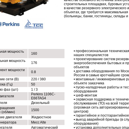
качестве основного источника электро
строительных площадках, буровых уста
в качестве резервного электрического 
объектах, где требуется максимальная
(больницы, банки, гостиницы, склады и т
ХНИЧЕСКИЕ ХАРАКТЕРИСТИКИ
НАШИ УСЛУГИ
• профессиональная техническая
ная мощность
160
наших специалистов
• проектирование систем резерв
ьная мощность
176
энергообеспечения бытовых и 
объектов
иент мощности
• доставка оборудования по Моск
0.8
России в самые кротчайшие срок
ие сети (В)
220 / 380
• монтажные / инжиниринговые р
объекте заказчика
ока (Гц)
50
• пуско-наладочные работы и те
во фаз (шт)
1 / 3
оборудования
Perkins 1106C-
• шеф-монтаж
вигателя
E66TAG4
• сервисная поддержка и техниче
ателя
Дизельный
обслуживание (ТО) на всей терр
(огромная сеть авторизированны
вращения
1500
центров)
 (об/мин)
• гарантийное и постгарантийно
ие двигателя
Жидкостное
• выезд аварийной бригады (в сл
енератора
Mecc Alte
оборудования)
игателя
Автоматический
• установка дополнительных опц