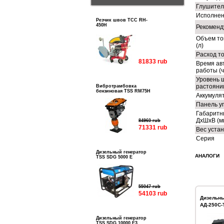
Глушител
Исполне
Резчик швов ТСС RH-
450H
Рекоменд
Объем то
(л)
Расход то
81833 rub
Время ав
работы (ч
Уровень 
растоянии
Вибротрамбовка
бензиновая TSS RM75H
Аккумуля
Панель у
Габаритн
ДхШхВ (м
84960 rub
71331 rub
Вес устан
Серия
Дизельный генератор
АНАЛОГИ
TSS SDG 5000 E
55047 rub
54103 rub
Дизельны
АД-250С-
Дизельный генератор
TSS SDG 10000 E3