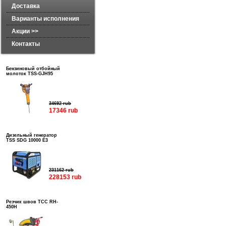
Доставка
Варианты исполнения
Акции >>
Контакты
Бензиновый отбойный
молоток TSS-GJH95
34692 rub
17346 rub
Дизельный генератор
TSS SDG 10000 E3
231162 rub
228153 rub
Резчик швов ТСС RH-
450H