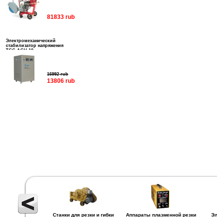
81833 rub
Электромеханический
стабилизатор напряжения
ТСС АСН-10
16992 rub
13806 rub
Станки для резки и гибки
Аппараты плазменной резки
Эл