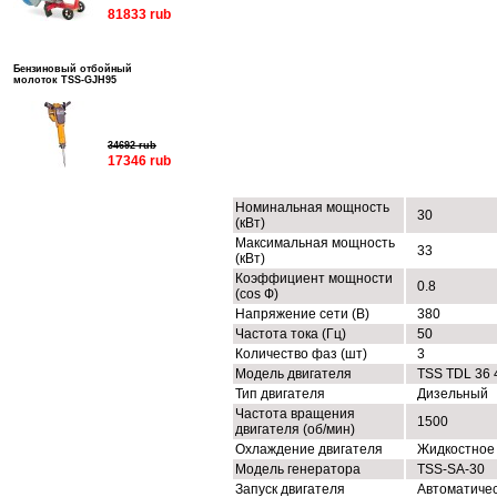
81833 rub
Бензиновый отбойный
молоток TSS-GJH95
34692 rub
17346 rub
ТЕХНИЧЕСКИЕ ХАРАКТЕРИСТИК
Номинальная мощность
30
(кВт)
Максимальная мощность
33
(кВт)
Коэффициент мощности
0.8
(cos Ф)
Напряжение сети (В)
380
Частота тока (Гц)
50
Количество фаз (шт)
3
Модель двигателя
TSS TDL 36 
Тип двигателя
Дизельный
Частота вращения
1500
двигателя (об/мин)
Охлаждение двигателя
Жидкостное
Модель генератора
TSS-SA-30
Запуск двигателя
Автоматиче