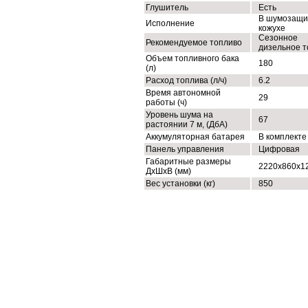
Глушитель
Есть
В шумозащи
Исполнение
кожухе
Сезонное
Рекомендуемое топливо
дизельное т
Объем топливного бака
180
(л)
Расход топлива (л/ч)
6.2
Время автономной
29
работы (ч)
Уровень шума на
67
растоянии 7 м, (ДбА)
Аккумуляторная батарея
В комплекте
Панель управления
Цифровая
Габаритные размеры
2220х860х1
ДхШхВ (мм)
Вес установки (кг)
850