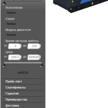
Исполнение
Любое
Серия
Любая
Модель двигателя
Любой
Время автоном. работы
от
до
Цена
от
до
Прайс-лист
Сертификаты
Гарантия
Преимущества
Доставка