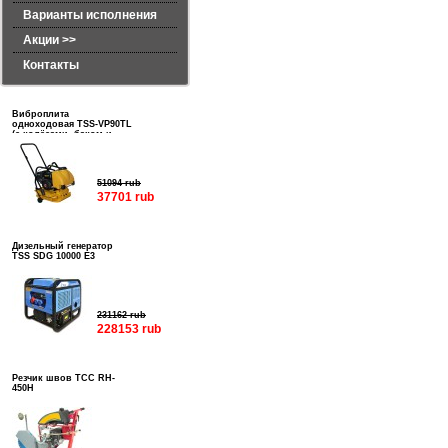
Варианты исполнения
Акции >>
Контакты
Виброплита
одноходовая TSS-VP90TL
(с колёсами, баком и
подошвой)
51094 rub
37701 rub
Дизельный генератор
TSS SDG 10000 E3
231162 rub
228153 rub
Резчик швов ТСС RH-
450H