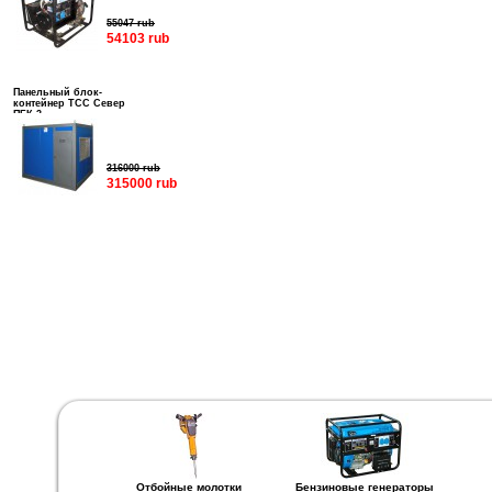
55047 rub
54103 rub
Панельный блок-
контейнер ТСС Север
ПБК-3
316000 rub
315000 rub
Отбойные молотки
Бензиновые генераторы