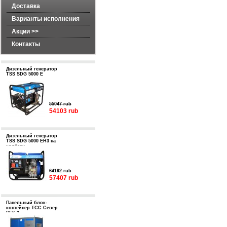
Доставка
Варианты исполнения
Акции >>
Контакты
Дизельный генератор
TSS SDG 5000 E
55047 rub
54103 rub
Дизельный генератор
TSS SDG 5000 EH3 на
колёсах
64192 rub
57407 rub
Панельный блок-
контейнер ТСС Север
ПБК-3