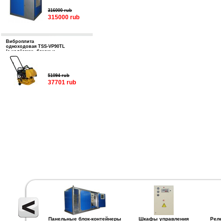
316000 rub
315000 rub
Виброплита
одноходовая TSS-VP90TL
(с колёсами, баком и
подошвой)
51094 rub
37701 rub
Панельные блок-контейнеры
Шкафы управления
Рел