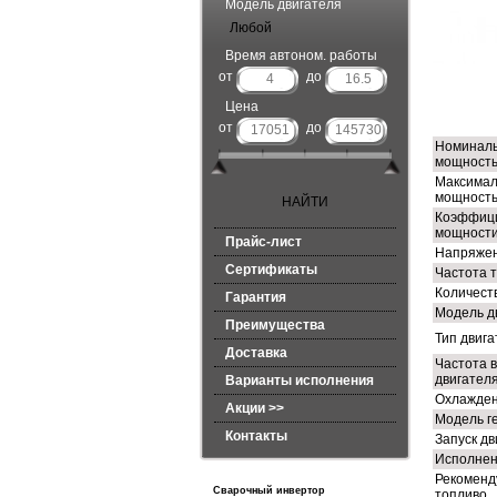
Модель двигателя
Любой
Время автоном. работы
от
до
ТЕ
Цена
от
до
Номинал
мощность 
Максимал
мощность 
Коэффиц
мощности
Прайс-лист
Напряжен
Сертификаты
Частота т
Количест
Гарантия
Модель д
Преимущества
Тип двиг
Доставка
Частота 
двигателя
Варианты исполнения
Охлажден
Акции >>
Модель г
Контакты
Запуск дв
Исполне
Рекоменд
Сварочный инвертор
топливо