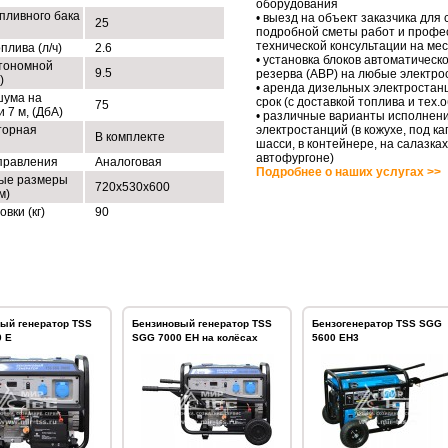
оборудования
пливного бака
• выезд на объект заказчика для
25
подробной сметы работ и профе
технической консультации на ме
плива (л/ч)
2.6
• установка блоков автоматическо
тономной
9.5
резерва (АВР) на любые электро
)
• аренда дизельных электростан
шума на
срок (с доставкой топлива и тех
75
 7 м, (ДбА)
• различные варианты исполнен
торная
электростанций (в кожухе, под ка
В комплекте
шасси, в контейнере, на салазках
автофургоне)
правления
Аналоговая
Подробнее о наших услугах >>
ые размеры
720х530х600
м)
овки (кг)
90
ый генератор TSS
Бензиновый генератор TSS
Бензогенератор TSS SGG
 E
SGG 7000 EH на колёсах
5600 EH3