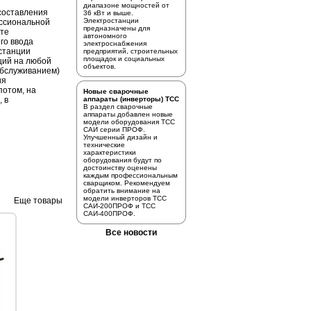
диапазоне мощностей от
 составления
36 кВт и выше.
Электростанции
ссиональной
предназначены для
сте
автономного
го ввода
электроснабжения
станции
предприятий, строительных
площадок и социальных
ций на любой
объектов.
.обслуживанием)
ия
потом, на
Новые сварочные
, в
аппараты (инверторы) ТСС
В раздел
сварочные
аппараты
добавлен новые
модели оборудования ТСС
САИ серии ПРОФ.
Улучшенный дизайн и
технические
характеристики
оборудования будут по
достоинству оценены
каждым профессиональным
сварщиком. Рекомендуем
обратить внимание на
модели инверторов
ТСС
Еще товары
САИ-200ПРОФ
и
ТСС
САИ-400ПРОФ.
Все новости