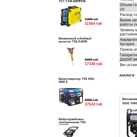
ТСС САИ-200ПРОФ
Объем то
(л)
Расход то
12390 rub
Время ав
11564 rub
работы (ч
Уровень 
растоянии
Бензиновый отбойный
Аккумуля
молоток TSS-GJH95
батарея
Панель у
Габаритн
ДхШхВ (м
34692 rub
17346 rub
Вес устан
АНАЛОГИ
Бензогенератор TSS SGG
5000 E
Бензинов
40592 rub
SGG 7000
37524 rub
Вибротрамбовка
электрическая TSS
HCD90