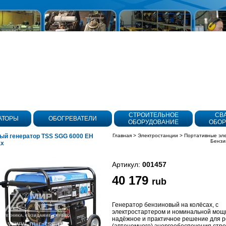
СТРОИТЕЛЬНОЕ
СВ
АТОРЫ
ОБОГРЕВАТЕЛИ
ОБОРУДОВАНИЕ
ОБОР
ый генератор TSS SGG 6000 EH
Главная
>
Электростанции
>
Портативные эл
Бензи
ах
Артикул:
001457
40 179
rub
Генератор бензиновый на колёсах, с
электростартером и номинальной мо
надёжное и практичное решение для р