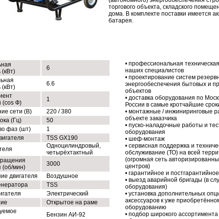
(автономного) энергообеспечения стро
торгового объекта, складского помещен
дома. В комплекте поставки имеется а
батарея.
ХНИЧЕСКИЕ ХАРАКТЕРИСТИКИ
НАШИ УСЛУГИ
• профессиональная техническая
ьная
6
наших специалистов
(кВт)
• проектирование систем резерв
ьная
6.6
энергообеспечения бытовых и 
(кВт)
объектов
иент
• доставка оборудования по Моск
1
 (cos Ф)
России в самые кротчайшие срок
ие сети (В)
220 / 380
• монтажные / инжиниринговые р
объекте заказчика
ока (Гц)
50
• пуско-наладочные работы и те
во фаз (шт)
1
оборудования
вигателя
TSS GX190
• шеф-монтаж
Одноцилиндровый,
• сервисная поддержка и техниче
ателя
четырёхтактный
обслуживание (ТО) на всей терр
(огромная сеть авторизированны
вращения
3000
центров)
 (об/мин)
• гарантийное и постгарантийно
ие двигателя
Воздушное
• выезд аварийной бригады (в сл
енератора
TSS
оборудования)
игателя
Электрический
• установка дополнительных опц
аксессуаров к уже приобретённо
ние
Открытое на раме
оборудованию
уемое
• подбор широкого ассортимента
Бензин АИ-92