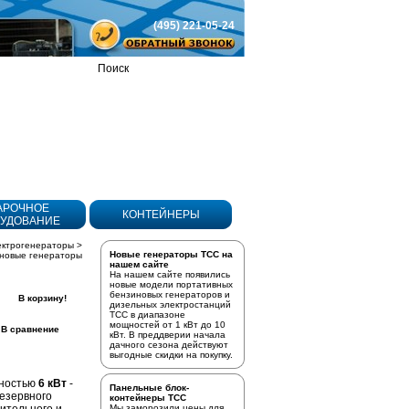
(495) 221-05-24
Товаров
в корзине:
0
АРОЧНОЕ
КОНТЕЙНЕРЫ
УДОВАНИЕ
ектрогенераторы
>
Новые генераторы ТСС на
новые генераторы
нашем сайте
На нашем сайте появились
новые модели портативных
бензиновых генераторов
и
В корзину!
дизельных электростанций
ТСС в диапазоне
мощностей от 1 кВт до 10
В сравнение
кВт. В преддверии начала
дачного сезона действуют
выгодные скидки на покупку.
щностью
6 кВт
-
Панельные блок-
езервного
контейнеры ТСС
Мы заморозили цены для