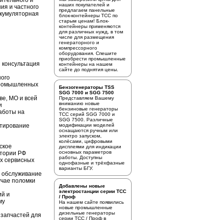
ительного и
наших покупателей и
ия и частного
предлагаем
панельные
ккумуляторная
блок-контейнеры ТСС
по
старым ценам! Блок-
контейнеры применяются
для различных нужд, в том
числе для размещения
генераторного и
компрессорного
оборудования. Спешите
приобрести промышленные
 консультация
контейнеры на нашем
сайте до поднятия цены.
ного
промышленных
Бензогенераторы TSS
SGG 7000 и SGG 7500
ве, МО и всей
Представляем Вашему
вниманию новые
и
бензиновые генераторы
аботы на
ТСС серий SGG 7000 и
SGG 7500. Различные
стирование
модификации моделей
оснащаются ручным или
электро запуском,
колёсами, цифровыми
ское
дисплеями для индикации
основных параметров
итории РФ
работы. Доступны
х сервисных
однофазные и трёхфазные
варианты БГУ.
е обслуживание
учае поломки
Добавлены новые
электростанции серии ТСС
ий и
/ Проф
му
На нашем сайте появились
новые промышленные
дизельные генераторы
 запчастей для
серии ТСС / Проф в