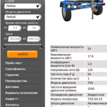
Серия
Любая
Модель двигателя
Любой
Время автоном. работы
от
до
Цена
ТЕХНИЧЕСКИЕ ХАРАКТЕРИСТИК
от
до
Номинальная мощность
16
(кВт)
Максимальная
17.6
мощность (кВт)
Коэффициент
Прайс-лист
1.0
мощности (cos Ф)
Сертификаты
Напряжение сети (В)
220
Частота тока (Гц)
50
Гарантия
Количество фаз (шт)
1
Преимущества
Модель двигателя
TSS
Доставка
Частота вращения
1500
двигателя (об/мин)
Варианты исполнения
Охлаждение двигателя
Жидкостное
Акции >>
Модель генератора
TSS-SA-10
Запуск двигателя
Автоматическ
Контакты