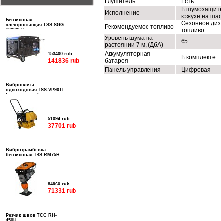
Глушитель
Есть
В шумозащит
Исполнение
кожухе на ша
Бензиновая
Сезонное диз
электростанция TSS SGG
Рекомендуемое топливо
топливо
10000EH
Уровень шума на
65
растоянии 7 м, (ДбА)
Аккумуляторная
153400 rub
В комплекте
141836 rub
батарея
Панель управления
Цифровая
Виброплита
одноходовая TSS-VP90TL
(с колёсами, баком и
подошвой)
51094 rub
37701 rub
Вибротрамбовка
бензиновая TSS RM75H
84960 rub
71331 rub
Резчик швов ТСС RH-
450H