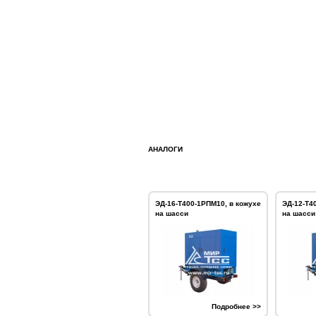
АНАЛОГИ
ЭД-16-Т400-1РПМ10, в кожухе
ЭД-12-Т4
на шасси
на шасси
Подробнее >>