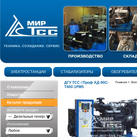
ЭЛЕКТРОСТАНЦИИ
СТАБИЛИЗАТОРЫ
ОБОГРЕВАТЕ
ДГУ ТСС / Проф АД-90С-
Главная
>
Эле
Т400-1РМ5
О компании
Новости
Каталог продукции
Выберите раздел
— Дизельные генераторы открытого исполнения
Исполнение
Любое