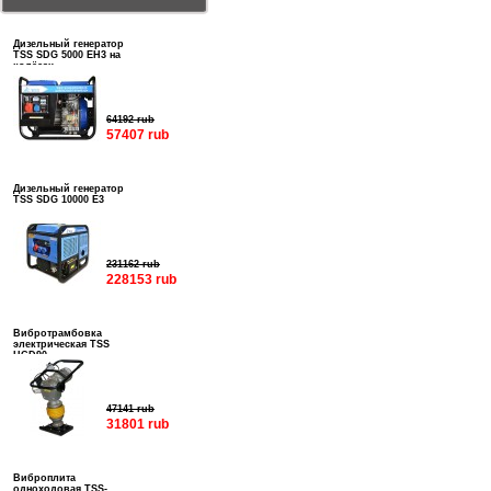
Дизельный генератор
TSS SDG 5000 EH3 на
колёсах
64192 rub
57407 rub
Дизельный генератор
TSS SDG 10000 E3
231162 rub
228153 rub
Вибротрамбовка
электрическая TSS
HCD90
47141 rub
31801 rub
Виброплита
одноходовая TSS-