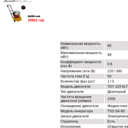
VP60TRH (с колёсами,
баком и ковриком)
54280 rub
38881 rub
ТЕХНИЧЕСКИЕ ХАРАКТЕРИСТИК
Номинальная мощность
90
(кВт)
Максимальная мощность
99
(кВт)
Коэффициент мощности
0.8
(cos Ф)
Напряжение сети (В)
220 / 380
Частота тока (Гц)
50
Количество фаз (шт)
1 / 3
Модель двигателя
TDY 103 6LT
Тип двигателя
Дизельный
Частота вращения
1500
двигателя (об/мин)
Охлаждение двигателя
Жидкостное
Модель генератора
TSS-SA-80
Запуск двигателя
Электричес
Глушитель
Есть
Исполнение
Открытое н