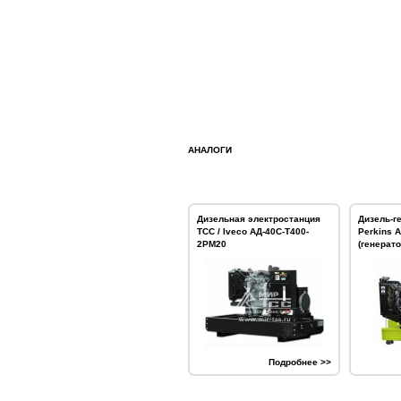
АНАЛОГИ
Дизельная электростанция
Дизель-г
ТСС / Iveco АД-40С-Т400-
Perkins 
2РМ20
(генерат
Подробнее >>