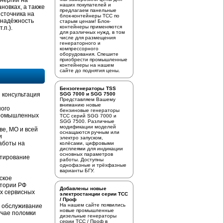
энергии на
наших покупателей и
новках, а также
предлагаем
панельные
источника на
блок-контейнеры ТСС
по
 надёжность
старым ценам! Блок-
контейнеры применяются
.п.).
для различных нужд, в том
числе для размещения
генераторного и
компрессорного
оборудования. Спешите
приобрести промышленные
контейнеры на нашем
сайте до поднятия цены.
Бензогенераторы TSS
 консультация
SGG 7000 и SGG 7500
Представляем Вашему
вниманию новые
ного
бензиновые генераторы
промышленных
ТСС серий SGG 7000 и
SGG 7500. Различные
модификации моделей
ве, МО и всей
оснащаются ручным или
и
электро запуском,
аботы на
колёсами, цифровыми
дисплеями для индикации
основных параметров
стирование
работы. Доступны
однофазные и трёхфазные
варианты БГУ.
ское
итории РФ
Добавлены новые
х сервисных
электростанции серии ТСС
/ Проф
На нашем сайте появились
е обслуживание
новые промышленные
учае поломки
дизельные генераторы
серии ТСС / Проф в