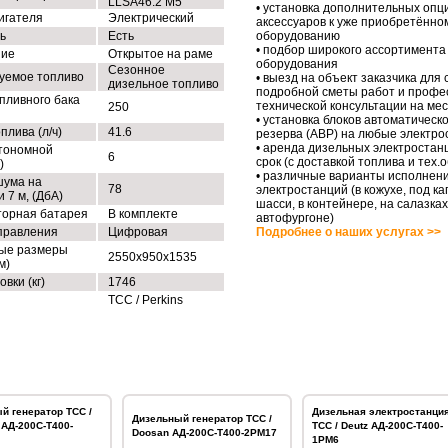
LLSA46.2 M5
• установка дополнительных опц
игателя
Электрический
аксессуаров к уже приобретённо
ь
Есть
оборудованию
• подбор широкого ассортимента
ние
Открытое на раме
оборудования
Сезонное
уемое топливо
• выезд на объект заказчика для
дизельное топливо
подробной сметы работ и профе
пливного бака
технической консультации на ме
250
• установка блоков автоматическо
плива (л/ч)
41.6
резерва (АВР) на любые электро
• аренда дизельных электростан
тономной
6
срок (с доставкой топлива и тех
)
• различные варианты исполнен
шума на
78
электростанций (в кожухе, под ка
 7 м, (ДбА)
шасси, в контейнере, на салазках
торная батарея
В комплекте
автофургоне)
правления
Цифровая
Подробнее о наших услугах >>
ые размеры
2550x950x1535
м)
овки (кг)
1746
ТСС / Perkins
й генератор ТСС /
Дизельная электростанци
Дизельный генератор ТСС /
АД-200С-Т400-
ТСС / Deutz АД-200С-Т400-
Doosan АД-200С-Т400-2РМ17
1РМ6