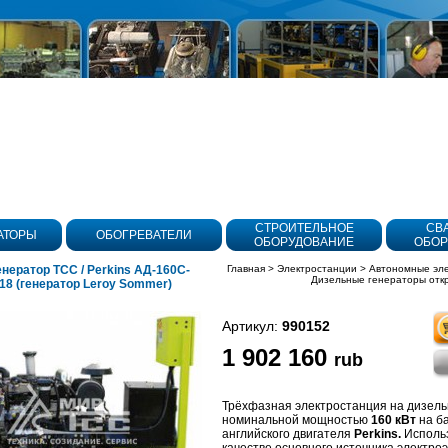
СТРОИТЕЛЬНОЕ
СВ
АТОРЫ
ОБОГРЕВАТЕЛИ
ОБОРУДОВАНИЕ
ОБОР
нератор ТСС / Perkins АД-160С-
Главная
>
Электростанции
>
Автономные эл
Дизельные генераторы отк
18 (генератор Leroy Sommer)
Артикул:
990152
1 902 160
rub
олнения
Трёхфазная электростанция на дизель
номинальной мощностью
160 кВт
на б
английского двигателя
Perkins.
Использ