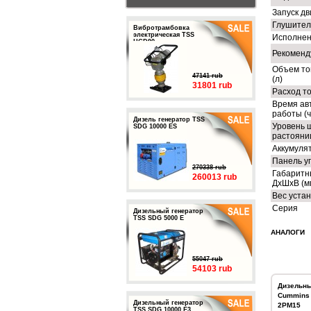
Запуск дв
Глушител
Вибротрамбовка
электрическая TSS
Исполне
HCD90
Рекоменд
Объем то
47141 rub
(л)
31801 rub
Расход то
Время ав
работы (ч
Дизель генератор TSS
Уровень 
SDG 10000 ES
растоянии
Аккумуля
Панель у
270338 rub
Габаритн
260013 rub
ДхШхВ (м
Вес устан
Серия
Дизельный генератор
TSS SDG 5000 E
АНАЛОГИ
55047 rub
54103 rub
Дизельны
Cummins 
Дизельный генератор
2РМ15
TSS SDG 10000 E3