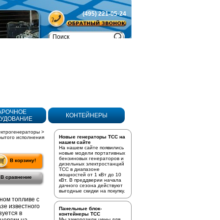
(495) 221-05-24
Товаров
в корзине:
0
АРОЧНОЕ
КОНТЕЙНЕРЫ
УДОВАНИЕ
ектрогенераторы
>
Новые генераторы ТСС на
рытого исполнения
нашем сайте
На нашем сайте появились
новые модели портативных
бензиновых генераторов
и
В корзину!
дизельных электростанций
ТСС в диапазоне
мощностей от 1 кВт до 10
В сравнение
кВт. В преддверии начала
дачного сезона действуют
выгодные скидки на покупку.
ном топливе с
азе известного
Панельные блок-
уется в
контейнеры ТСС
Мы заморозили цены для