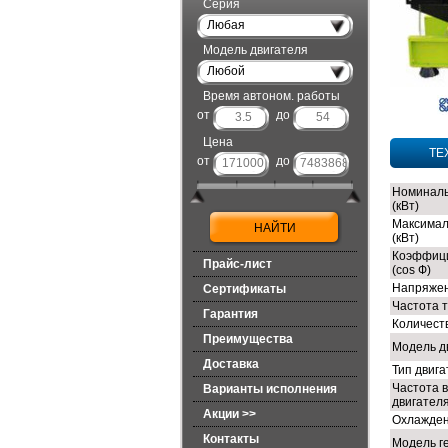
Серия
Любая
Модель двигателя
Любой
Время автоном. работы
от
до
Цена
ТЕ
от
до
Номиналь
(кВт)
Максимал
(кВт)
Коэффиц
Прайс-лист
(cos Ф)
Напряжен
Сертификаты
Частота т
Гарантия
Количест
Преимущества
Модель д
Доставка
Тип двиг
Частота 
Варианты исполнения
двигателя
Акции >>
Охлажден
Контакты
Модель г