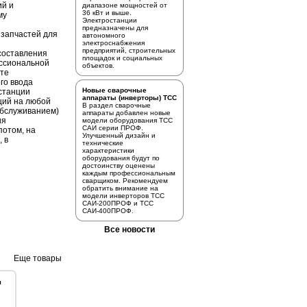
ий и
диапазоне мощностей от
36 кВт и выше.
му
Электростанции
предназначены для
 запчастей для
автономного
электроснабжения
предприятий, строительных
 составления
площадок и социальных
ссиональной
объектов.
сте
го ввода
Новые сварочные
станции
аппараты (инверторы) ТСС
ций на любой
В раздел
сварочные
.обслуживанием)
аппараты
добавлен новые
ия
модели оборудования ТСС
САИ серии ПРОФ.
потом, на
Улучшенный дизайн и
, в
технические
характеристики
оборудования будут по
достоинству оценены
каждым профессиональным
сварщиком. Рекомендуем
обратить внимание на
модели инверторов
ТСС
САИ-200ПРОФ
и
ТСС
САИ-400ПРОФ.
Все новости
Еще товары
я