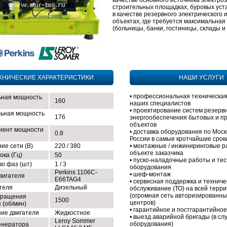
качестве основного источника электро
строительных площадках, буровых уста
в качестве резервного электрического 
объектах, где требуется максимальная
(больницы, банки, гостиницы, склады и т
ХНИЧЕСКИЕ ХАРАКТЕРИСТИКИ
НАШИ УСЛУГИ
• профессиональная техническая
ная мощность
160
наших специалистов
• проектирование систем резерв
ьная мощность
176
энергообеспечения бытовых и 
объектов
иент мощности
• доставка оборудования по Моск
0.8
России в самые кротчайшие срок
ие сети (В)
220 / 380
• монтажные / инжиниринговые р
объекте заказчика
ока (Гц)
50
• пуско-наладочные работы и те
во фаз (шт)
1 / 3
оборудования
Perkins 1106C-
• шеф-монтаж
вигателя
E66TAG4
• сервисная поддержка и техниче
ателя
Дизельный
обслуживание (ТО) на всей терр
(огромная сеть авторизированны
вращения
1500
центров)
 (об/мин)
• гарантийное и постгарантийно
ие двигателя
Жидкостное
• выезд аварийной бригады (в сл
Leroy Sommer
оборудования)
енератора