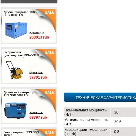
Дизель генератор TSS
SDG 10000 ES
270338 rub
260013 rub
Виброплита
одноходовая TSS-VP90TL
(с колёсами, баком и
подошвой)
51094 rub
37701 rub
Дизельный генератор
TSS SDG 5000 ES
ТЕХНИЧЕСКИЕ ХАРАКТЕРИСТИК
Номинальная мощность
36
74694 rub
(кВт)
69797 rub
Максимальная мощность
39.6
(кВт)
Коэффициент мощности
0.8
Бензогенератор TSS SGG
(cos Ф)
2600 E