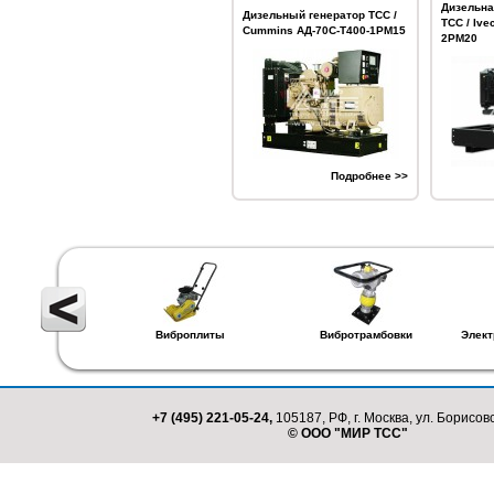
Дизельна
Дизельный генератор ТСС /
ТСС / Ive
Cummins АД-70С-Т400-1РМ15
2РМ20
Подробнее >>
Виброплиты
Вибротрамбовки
Элект
+7 (495) 221-05-24,
105187, РФ, г. Москва, ул. Борисовс
© ООО "МИР ТСС"