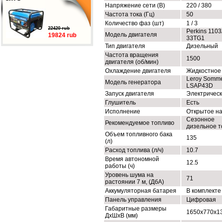
Напряжение сети (В)
220 / 380
Частота тока (Гц)
50
Количество фаз (шт)
1 / 3
22420 rub
Perkins 1103
Модель двигателя
19824 rub
33TG1
Тип двигателя
Дизельный
Частота вращения
1500
двигателя (об/мин)
Охлаждение двигателя
Жидкостное
Leroy Somm
Модель генератора
LSAP43D
Запуск двигателя
Электричес
Глушитель
Есть
Исполнение
Открытое н
Сезонное
Рекомендуемое топливо
дизельное т
Объем топливного бака
135
(л)
Расход топлива (л/ч)
10.7
Время автономной
12.5
работы (ч)
Уровень шума на
71
растоянии 7 м, (ДбА)
Аккумуляторная батарея
В комплекте
Панель управления
Цифровая
Габаритные размеры
1650x770x1
ДхШхВ (мм)