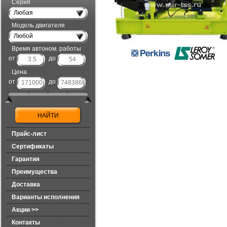
Серия
Любая
Модель двигателя
Любой
Время автоном. работы
от
до
Цена
от
до
Прайс-лист
Сертификаты
Гарантия
Преимущества
Доставка
Варианты исполнения
Акции >>
Контакты