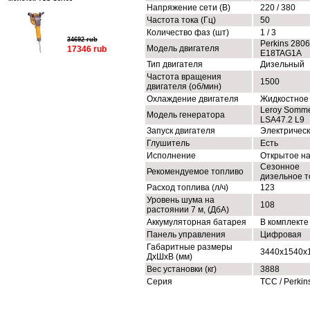
Напряжение сети (В)
220 / 380
Частота тока (Гц)
50
Количество фаз (шт)
1 / 3
34692 rub
Perkins 280
Модель двигателя
17346 rub
E18TAG1A
Тип двигателя
Дизельный
Частота вращения
1500
двигателя (об/мин)
Охлаждение двигателя
Жидкостное
Leroy Somm
Модель генератора
LSA47.2 L9
Запуск двигателя
Электричес
Глушитель
Есть
Исполнение
Открытое н
Сезонное
Рекомендуемое топливо
дизельное т
Расход топлива (л/ч)
123
Уровень шума на
108
растоянии 7 м, (ДбА)
Аккумуляторная батарея
В комплекте
Панель управления
Цифровая
Габаритные размеры
3440x1540x
ДхШхВ (мм)
Вес установки (кг)
3888
Серия
ТСС / Perkin