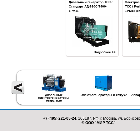
Дизельный генератор ТСС /
Электрос
Стандарт АД-760С-Т400-
ТСС / Per
1РМ11
1РМ18 (г
Подробнее >>
Дизельные
Электрогенераторы в кожухе
Аппа
электрогенераторы
открытые
+7 (495) 221-05-24,
105187, РФ, г. Москва, ул. Борисовс
© ООО "МИР ТСС"