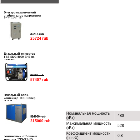
Электромеханический
стабилизатор напряжения
ТСС АСН-15
33217 rub
25724 rub
Дизельный генератор
TSS SDG 5000 EH3 на
колёсах
64192 rub
57407 rub
Панельный блок-
контейнер ТСС Север
ТЕХНИЧЕСКИЕ ХАРАКТЕРИСТИК
ПБК-3
Номинальная мощность
480
316000 rub
(кВт)
315000 rub
Максимальная мощность
528
(кВт)
Коэффициент мощности
0.8
Бензиновый отбойный
(cos Ф)
молоток TSS-GJH95