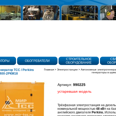
СТРОИТЕЛЬНОЕ
СВ
АТОРЫ
ОБОГРЕВАТЕЛИ
ОБОРУДОВАНИЕ
ОБОР
нератор ТСС / Perkins
Главная
>
Электростанции
>
Автономные электрогенер
генераторы в шум
400-2РКМ18
Артикул:
990225
устаревшая модель
ых кожухах
Трёхфазная электростанция на дизель
номинальной мощностью
48 кВт
на ба
английского двигателя
Perkins.
Использ