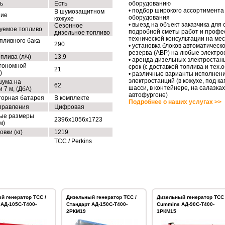
ь
Есть
оборудованию
• подбор широкого ассортимента
В шумозащитном
ние
оборудования
кожухе
• выезд на объект заказчика для
Сезонное
уемое топливо
подробной сметы работ и профе
дизельное топливо
технической консультации на ме
пливного бака
290
• установка блоков автоматическо
резерва (АВР) на любые электро
плива (л/ч)
13.9
• аренда дизельных электростан
тономной
срок (с доставкой топлива и тех
21
)
• различные варианты исполнен
электростанций (в кожухе, под ка
шума на
62
шасси, в контейнере, на салазках
 7 м, (ДбА)
автофургоне)
торная батарея
В комплекте
Подробнее о наших услугах >>
правления
Цифровая
ые размеры
2396x1056x1723
м)
овки (кг)
1219
ТСС / Perkins
й генератор ТСС /
Дизельный генератор ТСС /
Дизельный генератор ТСС 
АД-105С-Т400-
Стандарт АД-150С-Т400-
Cummins АД-90С-Т400-
2РКМ19
1РКМ15