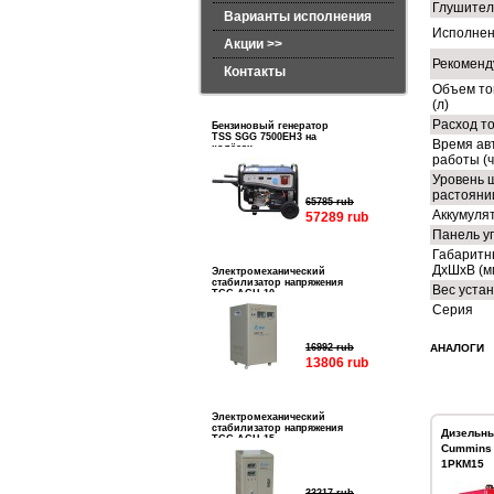
Глушител
Варианты исполнения
Исполне
Акции >>
Рекоменд
Контакты
Объем то
(л)
Расход то
Бензиновый генератор
TSS SGG 7500EH3 на
Время ав
колёсах
работы (ч
Уровень 
растоянии
65785 rub
Аккумуля
57289 rub
Панель у
Габаритн
ДхШхВ (м
Электромеханический
стабилизатор напряжения
Вес устан
ТСС АСН-10
Серия
16992 rub
АНАЛОГИ
13806 rub
Электромеханический
стабилизатор напряжения
Дизельны
ТСС АСН-15
Cummins 
1РКМ15
33217 rub