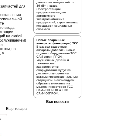
диапазоне мощностей от
36 кВт и выше.
 запчастей для
Электростанции
предназначены для
 составления
автономного
ссиональной
электроснабжения
предприятий, строительных
сте
площадок и социальных
го ввода
объектов.
станции
ций на любой
.обслуживанием)
Новые сварочные
аппараты (инверторы) ТСС
ия
В раздел
сварочные
потом, на
аппараты
добавлен новые
, в
модели оборудования ТСС
САИ серии ПРОФ.
Улучшенный дизайн и
технические
характеристики
оборудования будут по
достоинству оценены
каждым профессиональным
сварщиком. Рекомендуем
обратить внимание на
модели инверторов
ТСС
САИ-200ПРОФ
и
ТСС
САИ-400ПРОФ.
Все новости
Еще товары
/