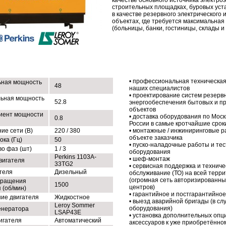
качестве основного источника электро
строительных площадках, буровых уста
в качестве резервного электрического 
объектах, где требуется максимальная
(больницы, банки, гостиницы, склады и т
ХНИЧЕСКИЕ ХАРАКТЕРИСТИКИ
НАШИ УСЛУГИ
• профессиональная техническая
ная мощность
48
наших специалистов
• проектирование систем резерв
ьная мощность
52.8
энергообеспечения бытовых и 
объектов
иент мощности
• доставка оборудования по Моск
0.8
России в самые кротчайшие срок
ие сети (В)
220 / 380
• монтажные / инжиниринговые р
объекте заказчика
ока (Гц)
50
• пуско-наладочные работы и те
во фаз (шт)
1 / 3
оборудования
Perkins 1103A-
• шеф-монтаж
вигателя
33TG2
• сервисная поддержка и техниче
ателя
Дизельный
обслуживание (ТО) на всей терр
(огромная сеть авторизированны
вращения
1500
центров)
 (об/мин)
• гарантийное и постгарантийно
ие двигателя
Жидкостное
• выезд аварийной бригады (в сл
Leroy Sommer
оборудования)
енератора
LSAP43E
• установка дополнительных опц
игателя
Автоматический
аксессуаров к уже приобретённо