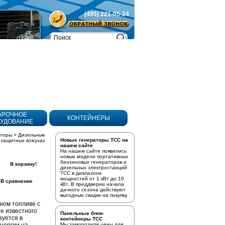
(495) 221-05-24
Товаров
в корзине:
0
АРОЧНОЕ
КОНТЕЙНЕРЫ
УДОВАНИЕ
аторы
>
Дизельные
Новые генераторы ТСС на
озащитных кожухах
нашем сайте
На нашем сайте появились
новые модели портативных
бензиновых генераторов
и
В корзину!
дизельных электростанций
ТСС в диапазоне
мощностей от 1 кВт до 10
В сравнение
кВт. В преддверии начала
дачного сезона действуют
выгодные скидки на покупку.
ном топливе с
зе известного
Панельные блок-
уется в
контейнеры ТСС
Мы заморозили цены для