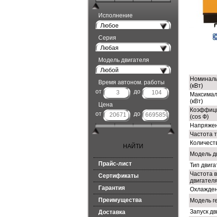
Исполнение
Любое
Серия
Любая
Модель двигателя
ТЕ
Любой
Номиналь
Время автоном. работы
(кВт)
от
до
Максимал
(кВт)
Цена
Коэффиц
от
до
(cos Ф)
Напряжен
Частота т
Количест
Модель д
Прайс-лист
Тип двиг
Частота 
Сертификаты
двигателя
Гарантия
Охлажден
Преимущества
Модель г
Запуск дв
Доставка