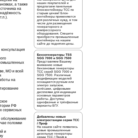
энергии на
наших покупателей и
новках, а также
предлагаем
панельные
источника на
блок-контейнеры ТСС
по
 надёжность
старым ценам! Блок-
контейнеры применяются
.п.).
для различных нужд, в том
числе для размещения
генераторного и
компрессорного
оборудования. Спешите
приобрести промышленные
контейнеры на нашем
сайте до поднятия цены.
 консультация
Бензогенераторы TSS
ного
SGG 7000 и SGG 7500
Представляем Вашему
промышленных
вниманию новые
бензиновые генераторы
ве, МО и всей
ТСС серий SGG 7000 и
и
SGG 7500. Различные
модификации моделей
аботы на
оснащаются ручным или
электро запуском,
стирование
колёсами, цифровыми
дисплеями для индикации
основных параметров
работы. Доступны
ское
однофазные и трёхфазные
итории РФ
варианты БГУ.
х сервисных
Добавлены новые
е обслуживание
электростанции серии ТСС
учае поломки
/ Проф
На нашем сайте появились
новые промышленные
ий и
дизельные генераторы
му
серии ТСС / Проф в