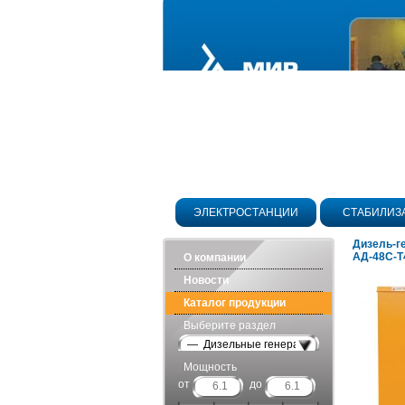
ЭЛЕКТРОСТАНЦИИ
СТАБИЛИЗ
Дизель-ге
АД-48С-Т
О компании
Новости
Каталог продукции
Выберите раздел
— Дизельные генераторы в шумозащитн
Мощность
от
до