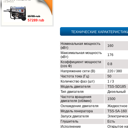
колёсах
65785 rub
57289 rub
ТЕХНИЧЕСКИЕ ХАРАКТЕРИСТИК
Номинальная мощность
160
(кВт)
Максимальная мощность
176
(кВт)
Коэффициент мощности
0.8
(cos Ф)
Напряжение сети (В)
220 / 380
Частота тока (Гц)
50
Количество фаз (шт)
1 / 3
Модель двигателя
TSS-SD185
Тип двигателя
Дизельный
Частота вращения
1500
двигателя (об/мин)
Охлаждение двигателя
Жидкостное
Модель генератора
TSS-SA-160
Запуск двигателя
Электричес
Глушитель
Есть
Исполнение
Открытое н