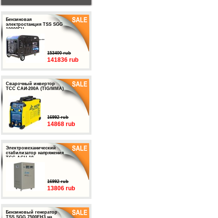
Бензиновая
электростанция TSS SGG
10000EH
153400 rub
141836 rub
Сварочный инвертор
ТСС САИ-200А (TIG/MMA)
16992 rub
14868 rub
Электромеханический
стабилизатор напряжения
ТСС АСН-10
16992 rub
13806 rub
Бензиновый генератор
TSS SGG 7500EH3 на