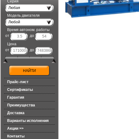
Серия
Любая
Модель двигателя
Любой
Время автоном. работы
от
до
Цена
от
до
Прайс-лист
Сертификаты
Гарантия
Преимущества
Доставка
Варианты исполнения
Акции >>
Контакты