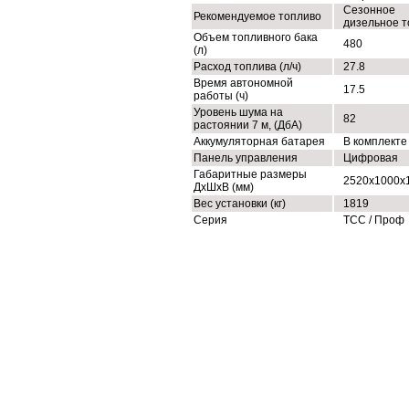
Сезонное
Рекомендуемое топливо
дизельное т
Объем топливного бака
480
(л)
Расход топлива (л/ч)
27.8
Время автономной
17.5
работы (ч)
Уровень шума на
82
растоянии 7 м, (ДбА)
Аккумуляторная батарея
В комплекте
Панель управления
Цифровая
Габаритные размеры
2520х1000х
ДхШхВ (мм)
Вес установки (кг)
1819
Серия
ТСС / Проф