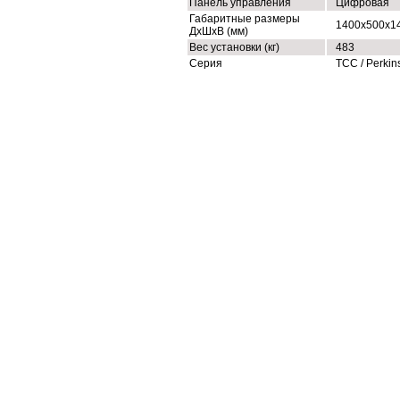
Панель управления
Цифровая
Габаритные размеры
1400х500х1
ДхШхВ (мм)
Вес установки (кг)
483
Серия
ТСС / Perkin