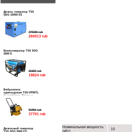
Дизель генератор TSS
SDG 10000 ES
270338 rub
260013 rub
Бензогенератор TSS SGG
2600 E
22420 rub
19824 rub
Виброплита
одноходовая TSS-VP90TL
(с колёсами, баком и
подошвой)
51094 rub
37701 rub
ТЕХНИЧЕСКИЕ ХАРАКТЕРИСТИК
Номинальная мощность
Дизельный генератор
10
(кВт)
TSS SDG 5000 ES