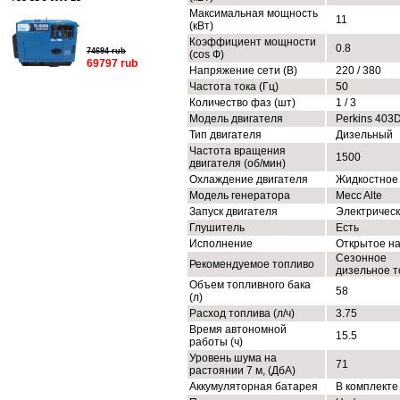
Максимальная мощность
11
(кВт)
Коэффициент мощности
0.8
74694 rub
(cos Ф)
69797 rub
Напряжение сети (В)
220 / 380
Частота тока (Гц)
50
Количество фаз (шт)
1 / 3
Модель двигателя
Perkins 403
Тип двигателя
Дизельный
Частота вращения
1500
двигателя (об/мин)
Охлаждение двигателя
Жидкостное
Модель генератора
Mecc Alte
Запуск двигателя
Электричес
Глушитель
Есть
Исполнение
Открытое н
Сезонное
Рекомендуемое топливо
дизельное т
Объем топливного бака
58
(л)
Расход топлива (л/ч)
3.75
Время автономной
15.5
работы (ч)
Уровень шума на
71
растоянии 7 м, (ДбА)
Аккумуляторная батарея
В комплекте