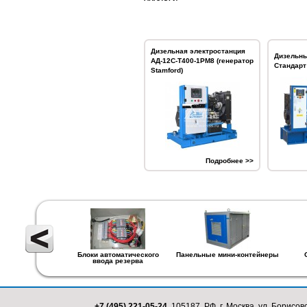
Дизельная электростанция
Дизельны
АД-12С-Т400-1РМ8 (генератор
Стандарт
Stamford)
Подробнее >>
Блоки автоматического
Панельные мини-контейнеры
ввода резерва
+7 (495) 221-05-24,
105187, РФ, г. Москва, ул. Борисовс