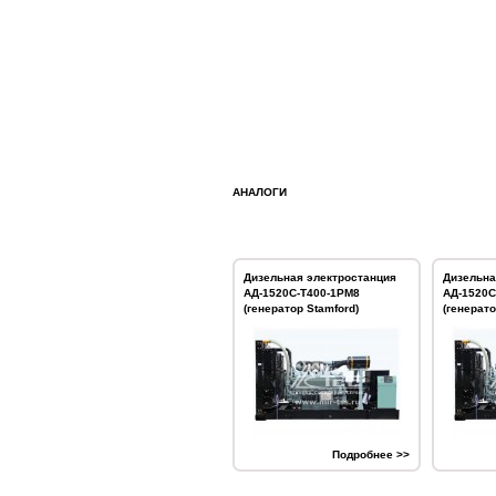
АНАЛОГИ
Дизельная электростанция
Дизельна
АД-1520С-Т400-1РМ8
АД-1520С
(генератор Stamford)
(генерат
Подробнее >>