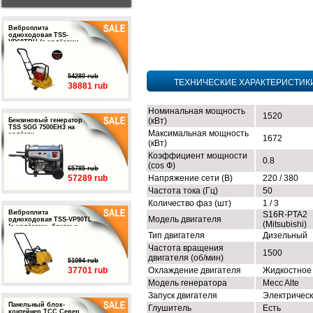
Виброплита
одноходовая TSS-
VP60TRH (с колёсами,
баком и ковриком)
54280 rub
ТЕХНИЧЕСКИЕ ХАРАКТЕРИСТИК
38881 rub
Номинальная мощность
1520
(кВт)
Бензиновый генератор
TSS SGG 7500EH3 на
Максимальная мощность
колёсах
1672
(кВт)
Коэффициент мощности
0.8
(cos Ф)
65785 rub
57289 rub
Напряжение сети (В)
220 / 380
Частота тока (Гц)
50
Количество фаз (шт)
1 / 3
Виброплита
S16R-PTA2
Модель двигателя
одноходовая TSS-VP90TL
(Mitsubishi)
(с колёсами, баком и
подошвой)
Тип двигателя
Дизельный
Частота вращения
1500
двигателя (об/мин)
51094 rub
37701 rub
Охлаждение двигателя
Жидкостное
Модель генератора
Mecc Alte
Запуск двигателя
Электричес
Панельный блок-
Глушитель
Есть
контейнер ТСС Север