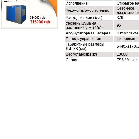
ПБК-3
Исполнение
Открытое н
Сезонное
Рекомендуемое топливо
дизельное т
Расход топлива (л/ч)
379
316000 rub
315000 rub
Уровень шума на
95
растоянии 7 м, (ДбА)
Аккумуляторная батарея
В комплекте
Панель управления
Цифровая
Габаритные размеры
5440x2170x
ДхШхВ (мм)
Вес установки (кг)
13600
Серия
TSS / Mitsubi