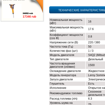
ТЕХНИЧЕСКИЕ ХАРАКТЕРИСТИК
34692 rub
17346 rub
Номинальная мощность
16
(кВт)
Максимальная мощность
17.6
(кВт)
Коэффициент мощности
0.8
(cos Ф)
Напряжение сети (В)
220 / 380
Частота тока (Гц)
50
Количество фаз (шт)
1 / 3
Модель двигателя
S4Q2 (Mitsub
Тип двигателя
Дизельный
Частота вращения
1500
двигателя (об/мин)
Охлаждение двигателя
Жидкостное
Модель генератора
Leroy Somm
Запуск двигателя
Электричес
Глушитель
Есть
Исполнение
Открытое н
Сезонное
Рекомендуемое топливо
дизельное т
Расход топлива (л/ч)
6.3
Уровень шума на
75