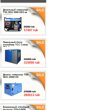
Дизельный генератор
TSS SDG 5000 EH3 на
колёсах
64192 rub
57407 rub
Панельный блок-
контейнер ТСС Север
ПБК-3
316000 rub
315000 rub
Дизель генератор TSS
SDG 10000 ES
270338 rub
260013 rub
Бензиновый отбойный
молоток TSS-GJH95