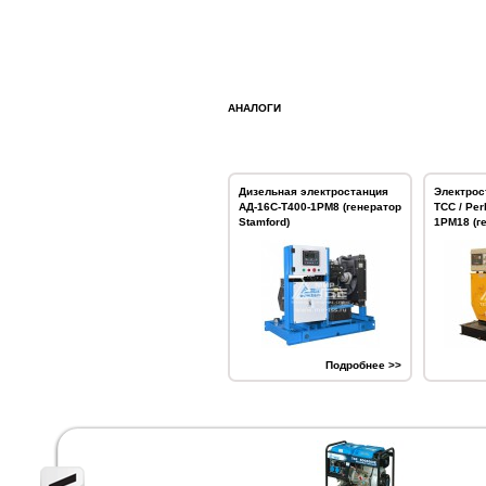
АНАЛОГИ
Дизельная электростанция
Электрос
АД-16С-Т400-1РМ8 (генератор
ТСС / Per
Stamford)
1РМ18 (г
Подробнее >>