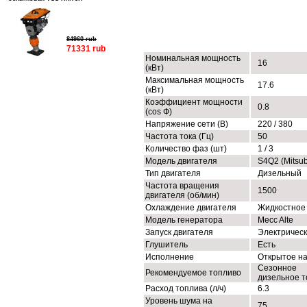
ТЕХНИЧЕСКИЕ ХАРАКТЕРИСТИК
84960 rub
71331 rub
Номинальная мощность
16
(кВт)
Максимальная мощность
17.6
(кВт)
Коэффициент мощности
0.8
(cos Ф)
Напряжение сети (В)
220 / 380
Частота тока (Гц)
50
Количество фаз (шт)
1 / 3
Модель двигателя
S4Q2 (Mitsub
Тип двигателя
Дизельный
Частота вращения
1500
двигателя (об/мин)
Охлаждение двигателя
Жидкостное
Модель генератора
Mecc Alte
Запуск двигателя
Электричес
Глушитель
Есть
Исполнение
Открытое н
Сезонное
Рекомендуемое топливо
дизельное т
Расход топлива (л/ч)
6.3
Уровень шума на
75