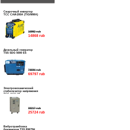
Сварочный инвертор
ТСС САИ-200А (TIG/MMA)
16992 rub
14868 rub
Дизельный генератор
TSS SDG 5000 ES
74694 rub
69797 rub
Электромеханический
стабилизатор напряжения
ТСС АСН-15
33217 rub
25724 rub
Вибротрамбовка
бензиновая TSS RM75H