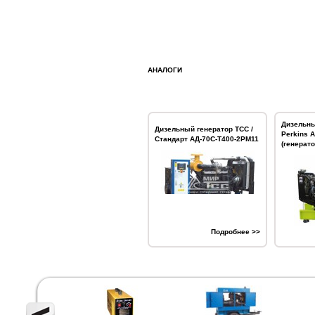
АНАЛОГИ
Дизельны
Дизельный генератор ТСС /
Perkins 
Стандарт АД-70С-Т400-2РМ11
(генерат
Подробнее >>