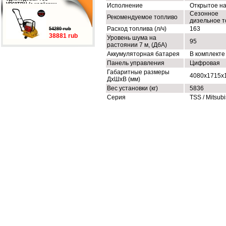
VP60TRH (с колёсами,
Исполнение
Открытое н
баком и ковриком)
Сезонное
Рекомендуемое топливо
дизельное т
Расход топлива (л/ч)
163
54280 rub
38881 rub
Уровень шума на
95
растоянии 7 м, (ДбА)
Аккумуляторная батарея
В комплекте
Панель управления
Цифровая
Габаритные размеры
4080x1715x
ДхШхВ (мм)
Вес установки (кг)
5836
Серия
TSS / Mitsubi