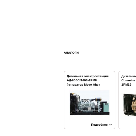
АНАЛОГИ
Дизельная электростанция
Дизельны
АД-600С-Т400-1РМ8
Cummins 
(генератор Mecc Alte)
1РМ15
Подробнее >>