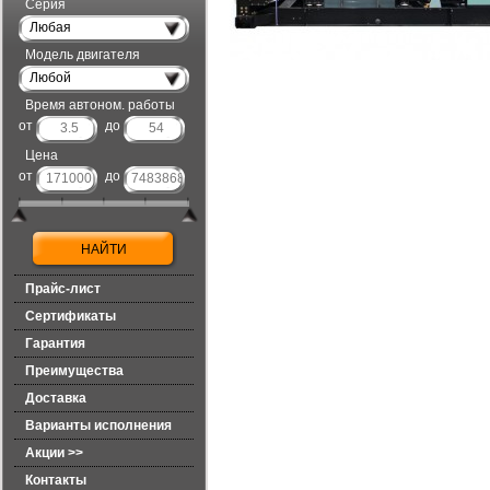
Серия
Любая
Модель двигателя
Любой
Время автоном. работы
от
до
Цена
от
до
Прайс-лист
Сертификаты
Гарантия
Преимущества
Доставка
Варианты исполнения
Акции >>
Контакты