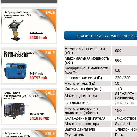
Вибротрамбовка
электрическая TSS
HCD90
47141 rub
ТЕХНИЧЕСКИЕ ХАРАКТЕРИСТИК
31801 rub
Номинальная мощность
600
(кВт)
Дизельный генератор
TSS SDG 5000 ES
Максимальная мощность
660
(кВт)
Коэффициент мощности
0.8
(cos Ф)
74694 rub
69797 rub
Напряжение сети (В)
220 / 380
Частота тока (Гц)
50
Количество фаз (шт)
1 / 3
Бензиновая
S12A2-PTA
Модель двигателя
электростанция TSS SGG
(Mitsubishi)
10000EH
Тип двигателя
Дизельный
Частота вращения
1500
двигателя (об/мин)
153400 rub
141836 rub
Охлаждение двигателя
Жидкостное
Модель генератора
Stamford
Запуск двигателя
Электричес
Виброплита
Глушитель
Есть
одноходовая TSS-