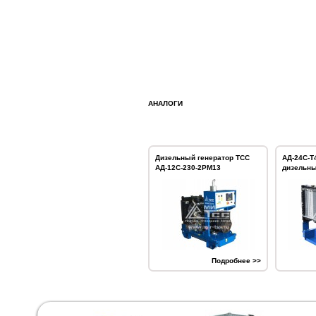
АНАЛОГИ
Дизельный генератор ТСС
АД-24С-Т
АД-12С-230-2РМ13
дизельны
Подробнее >>