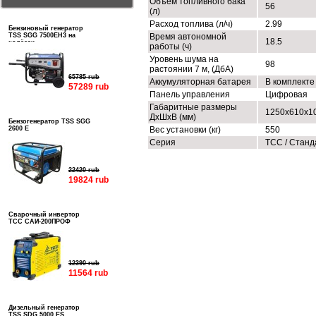
Объем топливного бака
56
(л)
Расход топлива (л/ч)
2.99
Бензиновый генератор
TSS SGG 7500EH3 на
Время автономной
18.5
колёсах
работы (ч)
Уровень шума на
98
растоянии 7 м, (ДбА)
65785 rub
Аккумуляторная батарея
В комплекте
57289 rub
Панель управления
Цифровая
Габаритные размеры
1250х610х1
ДхШхВ (мм)
Бензогенератор TSS SGG
2600 E
Вес установки (кг)
550
Серия
ТСС / Станд
22420 rub
19824 rub
Сварочный инвертор
ТСС САИ-200ПРОФ
12390 rub
11564 rub
Дизельный генератор
TSS SDG 5000 ES