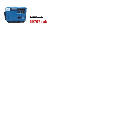
74694 rub
69797 rub