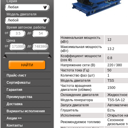
Серия
Любая
Модель двигателя
Любой
ТЕХНИЧЕСКИЕ ХАРАКТЕРИСТИК
Время автоном. работы
от
до
Номинальная мощность
12
Цена
(кВт)
от
до
Максимальная мощность
13.2
(кВт)
Коэффициент мощности
0.8
(cos Ф)
Напряжение сети (В)
220 / 380
Частота тока (Гц)
50
Прайс-лист
Количество фаз (шт)
1
Модель двигателя
TSS
Сертификаты
Частота вращения
1500
Гарантия
двигателя (об/мин)
Охлаждение двигателя
Жидкостное
Преимущества
Модель генератора
TSS-SA-12
Доставка
Запуск двигателя
Автоматиче
Глушитель
Есть
Варианты исполнения
Исполнение
Открытое н
Акции >>
Сезонное
Рекомендуемое топливо
дизельное т
Контакты