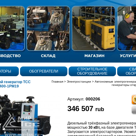
СТРОИТЕЛЬНОЕ
СВ
АТОРЫ
ОБОГРЕВАТЕЛИ
ОБОРУДОВАНИЕ
ОБОР
й генератор ТСС
Главная
>
Электростанции
>
Автономные электрогенер
генераторы отк
400-1РМ19
Артикул:
000206
346 507
rub
олнения
Дизельный трёхфазный электрогенера
мощностью
30 кВт,
на базе двигателя T
Запускается электростартером. Укомп