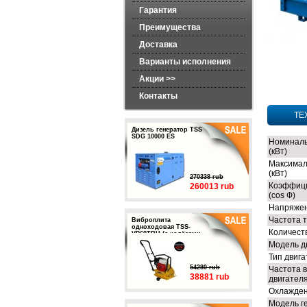
Гарантия
Преимущества
Доставка
Варианты исполнения
Акции >>
Контакты
ТЕ
Дизель генератор TSS
SDG 10000 ES
Номиналь
(кВт)
Максимал
(кВт)
270338 rub
Коэффиц
260013 rub
(cos Ф)
Напряжен
Частота т
Виброплита
одноходовая TSS-
Количест
VP60TRH (с колёсами,
баком и ковриком)
Модель д
Тип двиг
54280 rub
Частота 
38881 rub
двигателя
Охлажден
Модель г