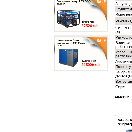
Бензогенератор TSS SGG
Запуск дв
5000 E
Глушител
Исполне
Рекоменд
40592 rub
37524 rub
Объем то
(л)
Расход то
Панельный блок-
Время ав
контейнер ТСС Север
ПБК-3
работы (ч
Уровень 
растоянии
316000 rub
Аккумуля
315000 rub
Панель у
Габаритн
ДхШхВ (м
Вес устан
Серия
АНАЛОГИ
АД-20С-Т
генерато