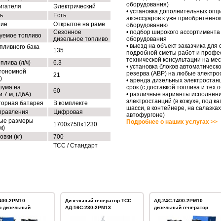
оборудования)
игателя
Электрический
• установка дополнительных опц
ь
Есть
аксессуаров к уже приобретённо
ние
Открытое на раме
оборудованию
Сезонное
• подбор широкого ассортимента
уемое топливо
дизельное топливо
оборудования
• выезд на объект заказчика для
пливного бака
135
подробной сметы работ и профе
технической консультации на ме
плива (л/ч)
6.3
• установка блоков автоматическо
тономной
резерва (АВР) на любые электро
21
)
• аренда дизельных электростан
шума на
срок (с доставкой топлива и тех
60
 7 м, (ДбА)
• различные варианты исполнен
электростанций (в кожухе, под ка
торная батарея
В комплекте
шасси, в контейнере, на салазках
правления
Цифровая
автофургоне)
ые размеры
Подробнее о наших услугах >>
1700x750x1230
м)
овки (кг)
700
ТСС / Стандарт
400-2РМ10
Дизельный генератор ТСС
АД-24С-Т400-2РМ10
р дизельный
АД-16С-230-2РМ13
дизельный генератор