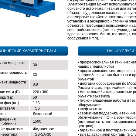
аккумуляторной батареей и глушителе
Э
лектростанция может использоваться
основного источника питания для авт
объектов (удаленные населенные пунк
фермерские хозяйства, вахтовые посе
установки) и резервного источника эл
объектов, требующих повышенной на
энергообеспечения (школы, учрежден
здравоохранения, банки, гостиницы, с
сооружения и т.п).
ХНИЧЕСКИЕ ХАРАКТЕРИСТИКИ
НАШИ УСЛУГИ
• профессиональная техническая
ная мощность
30
наших специалистов
• проектирование систем резерв
ьная мощность
33
энергообеспечения бытовых и 
объектов
иент мощности
• доставка оборудования по Моск
0.8
России в самые кротчайшие срок
ие сети (В)
220 / 380
• монтажные / инжиниринговые р
объекте заказчика
ока (Гц)
50
• пуско-наладочные работы и те
во фаз (шт)
1 / 3
оборудования
вигателя
TSS
• шеф-монтаж
• сервисная поддержка и техниче
ателя
Дизельный
обслуживание (ТО) на всей терр
вращения
1500
(огромная сеть авторизированны
 (об/мин)
центров)
ие двигателя
Жидкостное
• гарантийное и постгарантийно
енератора
TSS-SA-30
• выезд аварийной бригады (в сл