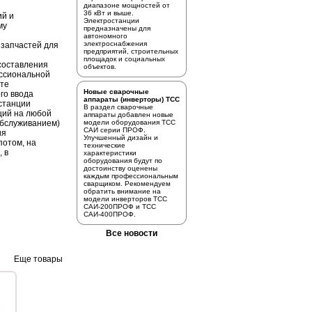
диапазоне мощностей от
36 кВт и выше.
ий и
Электростанции
му
предназначены для
автономного
электроснабжения
 запчастей для
предприятий, строительных
площадок и социальных
 составления
объектов.
ссиональной
сте
Новые сварочные
го ввода
аппараты (инверторы) ТСС
станции
В раздел
сварочные
ций на любой
аппараты
добавлен новые
.обслуживанием)
модели оборудования ТСС
САИ серии ПРОФ.
ия
Улучшенный дизайн и
потом, на
технические
, в
характеристики
оборудования будут по
достоинству оценены
каждым профессиональным
сварщиком. Рекомендуем
обратить внимание на
модели инверторов
ТСС
САИ-200ПРОФ
и
ТСС
САИ-400ПРОФ.
Все новости
Еще товары