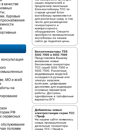
м.
наших покупателей и
 в качестве
предлагаем
панельные
ономных
блок-контейнеры ТСС
по
ты,
старым ценам! Блок-
контейнеры применяются
лки, буровые
для различных нужд, в том
ектроснабжения
числе для размещения
дежности
генераторного и
ия
компрессорного
оборудования. Спешите
портивные
приобрести промышленные
контейнеры на нашем
сайте до поднятия цены.
Бензогенераторы TSS
SGG 7000 и SGG 7500
Представляем Вашему
 консультация
вниманию новые
бензиновые генераторы
ного
ТСС серий SGG 7000 и
SGG 7500. Различные
промышленных
модификации моделей
оснащаются ручным или
ве, МО и всей
электро запуском,
и
колёсами, цифровыми
дисплеями для индикации
аботы на
основных параметров
работы. Доступны
стирование
однофазные и трёхфазные
варианты БГУ.
ское
Добавлены новые
итории РФ
электростанции серии ТСС
х сервисных
/ Проф
На нашем сайте появились
новые промышленные
е обслуживание
дизельные генераторы
учае поломки
серии ТСС / Проф в