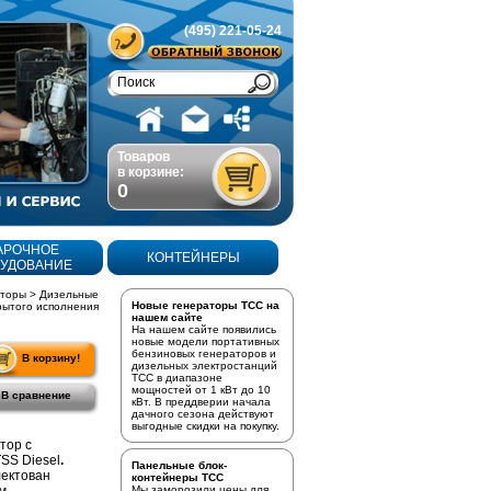
(495) 221-05-24
Товаров
в корзине:
0
АРОЧНОЕ
КОНТЕЙНЕРЫ
УДОВАНИЕ
аторы
>
Дизельные
Новые генераторы ТСС на
рытого исполнения
нашем сайте
На нашем сайте появились
новые модели портативных
бензиновых генераторов
и
В корзину!
дизельных электростанций
ТСС в диапазоне
мощностей от 1 кВт до 10
В сравнение
кВт. В преддверии начала
дачного сезона действуют
выгодные скидки на покупку.
тор с
SS Diesel
.
Панельные блок-
лектован
контейнеры ТСС
Мы заморозили цены для