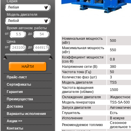
Серия
Любая
Модель двигателя
Любой
ТЕХНИЧЕСКИЕ ХАРАКТЕРИСТИК
Время автоном. работы
от
до
Номинальная мощность
500
Цена
(кВт)
от
до
Максимальная мощность
550
(кВт)
Коэффициент мощности
0.8
(cos Ф)
Напряжение сети (В)
380
Частота тока (Гц)
50
Прайс-лист
Количество фаз (шт)
3
Модель двигателя
TSS
Сертификаты
Частота вращения
1500
Гарантия
двигателя (об/мин)
Охлаждение двигателя
Жидкостное
Преимущества
Модель генератора
TSS-SA-500
Доставка
Запуск двигателя
Автоматиче
Глушитель
Есть
Варианты исполнения
Исполнение
В кожухе
Акции >>
Сезонное
Рекомендуемое топливо
дизельное т
Контакты