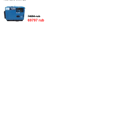
74694 rub
69797 rub