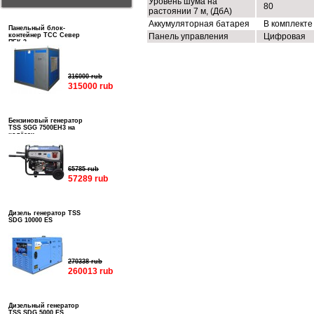
Уровень шума на
80
растоянии 7 м, (ДбА)
Аккумуляторная батарея
В комплекте
Панельный блок-
контейнер ТСС Север
Панель управления
Цифровая
ПБК-3
316000 rub
315000 rub
Бензиновый генератор
TSS SGG 7500EH3 на
колёсах
65785 rub
57289 rub
Дизель генератор TSS
SDG 10000 ES
270338 rub
260013 rub
Дизельный генератор
TSS SDG 5000 ES