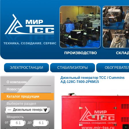
ЭЛЕКТРОСТАНЦИИ
СТАБИЛИЗАТОРЫ
ОБОГРЕВАТЕ
Дизельный генератор ТСС / Cummins
АД-128С-Т400-2РКМ15
О компании
Новости
Каталог продукции
Выберите раздел
— Дизельные генераторы в шумозащитных кожухах
Мощность
от
до