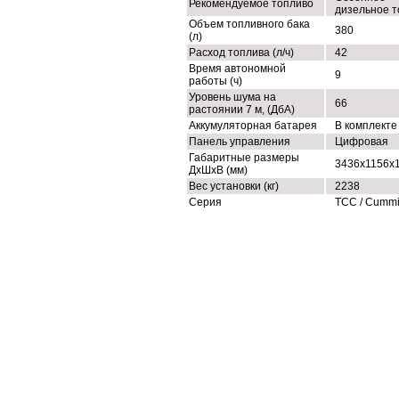
Рекомендуемое топливо
дизельное т
Объем топливного бака
380
(л)
Расход топлива (л/ч)
42
Время автономной
9
работы (ч)
Уровень шума на
66
растоянии 7 м, (ДбА)
Аккумуляторная батарея
В комплекте
Панель управления
Цифровая
Габаритные размеры
3436x1156x
ДхШхВ (мм)
Вес установки (кг)
2238
Серия
ТСС / Cumm