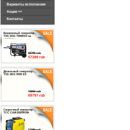
Варианты исполнения
Акции >>
Контакты
Бензиновый генератор
TSS SGG 7500EH3 на
колёсах
65785 rub
57289 rub
Дизельный генератор
TSS SDG 5000 ES
74694 rub
69797 rub
Сварочный инвертор
ТСС САИ-200ПРОФ
12390 rub