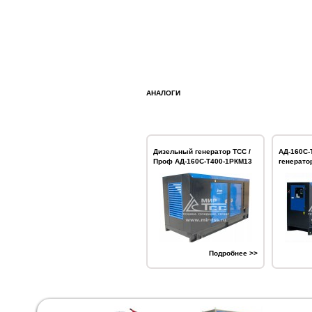
АНАЛОГИ
Дизельный генератор ТСС /
АД-160С-
Проф АД-160С-Т400-1РКМ13
генерато
Подробнее >>