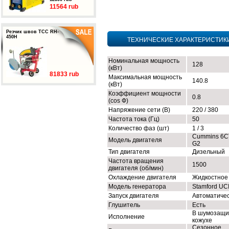
11564 rub
Резчик швов ТСС RH-
450H
ТЕХНИЧЕСКИЕ ХАРАКТЕРИСТИК
Номинальная мощность
128
(кВт)
81833 rub
Максимальная мощность
140.8
(кВт)
Коэффициент мощности
0.8
(cos Ф)
Напряжение сети (В)
220 / 380
Частота тока (Гц)
50
Количество фаз (шт)
1 / 3
Cummins 6C
Модель двигателя
G2
Тип двигателя
Дизельный
Частота вращения
1500
двигателя (об/мин)
Охлаждение двигателя
Жидкостное
Модель генератора
Stamford UC
Запуск двигателя
Автоматиче
Глушитель
Есть
В шумозащи
Исполнение
кожухе
Сезонное