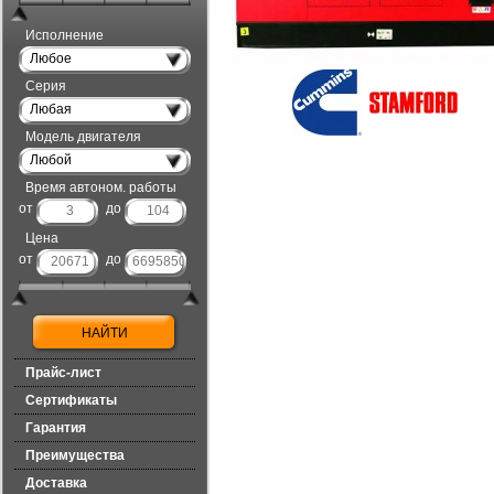
Исполнение
Любое
Серия
Любая
Модель двигателя
Любой
Время автоном. работы
от
до
Цена
от
до
Прайс-лист
Сертификаты
Гарантия
Преимущества
Доставка