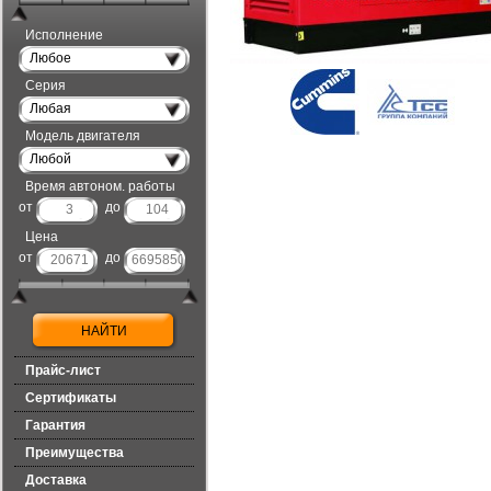
Исполнение
Любое
Серия
Любая
Модель двигателя
Любой
Время автоном. работы
от
до
Цена
от
до
Прайс-лист
Сертификаты
Гарантия
Преимущества
Доставка