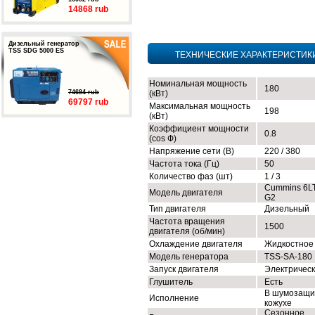
14868 rub
Дизельный генератор
TSS SDG 5000 ES
ТЕХНИЧЕСКИЕ ХАРАКТЕРИСТИК
Номинальная мощность
180
74694 rub
(кВт)
69797 rub
Максимальная мощность
198
(кВт)
Коэффициент мощности
0.8
(cos Ф)
Напряжение сети (В)
220 / 380
Частота тока (Гц)
50
Количество фаз (шт)
1 / 3
Cummins 6LT
Модель двигателя
G2
Тип двигателя
Дизельный
Частота вращения
1500
двигателя (об/мин)
Охлаждение двигателя
Жидкостное
Модель генератора
TSS-SA-180
Запуск двигателя
Электричес
Глушитель
Есть
В шумозащи
Исполнение
кожухе
Сезонное