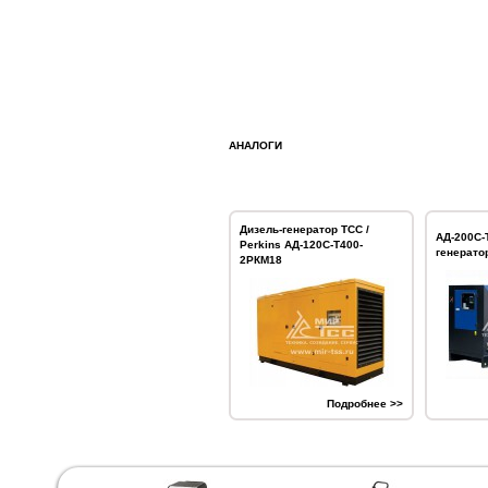
АНАЛОГИ
Дизель-генератор ТСС /
АД-200С-
Perkins АД-120С-Т400-
генерато
2РКМ18
Подробнее >>