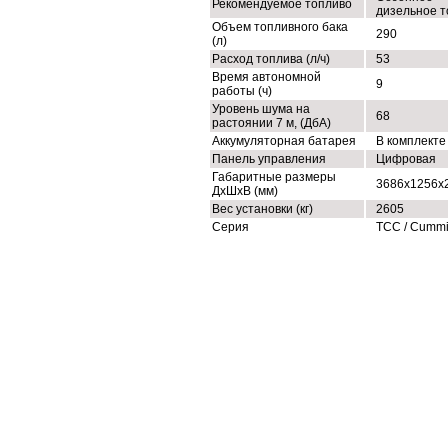
Рекомендуемое топливо
дизельное т
Объем топливного бака
290
(л)
Расход топлива (л/ч)
53
Время автономной
9
работы (ч)
Уровень шума на
68
растоянии 7 м, (ДбА)
Аккумуляторная батарея
В комплекте
Панель управления
Цифровая
Габаритные размеры
3686x1256x
ДхШхВ (мм)
Вес установки (кг)
2605
Серия
ТСС / Cumm