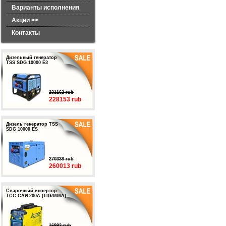
Варианты исполнения
Акции >>
Контакты
Дизельный генератор
TSS SDG 10000 E3
231162 rub
228153 rub
Дизель генератор TSS
SDG 10000 ES
270338 rub
260013 rub
Сварочный инвертор
ТСС САИ-200А (TIG/MMA)
16992 rub