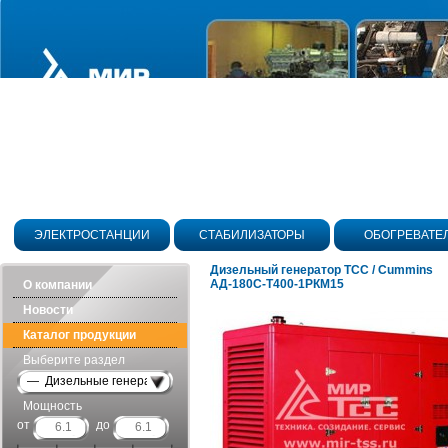
ЭЛЕКТРОСТАНЦИИ
СТАБИЛИЗАТОРЫ
ОБОГРЕВАТЕ
Дизельный генератор ТСС / Cummins
АД-180С-Т400-1РКМ15
О компании
Новости
Каталог продукции
Выберите раздел
— Дизельные генераторы в шумозащитных кожухах
Мощность
от
до