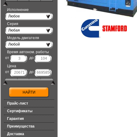
Исполнение
Любое
Серия
Любая
Модель двигателя
Любой
Время автоном. работы
от
до
Цена
от
до
Прайс-лист
Сертификаты
Гарантия
Преимущества
Доставка