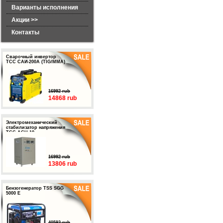
Варианты исполнения
Акции >>
Контакты
Сварочный инвертор
ТСС САИ-200А (TIG/MMA)
16992 rub
14868 rub
Электромеханический
стабилизатор напряжения
ТСС АСН-10
16992 rub
13806 rub
Бензогенератор TSS SGG
5000 E
40592 rub