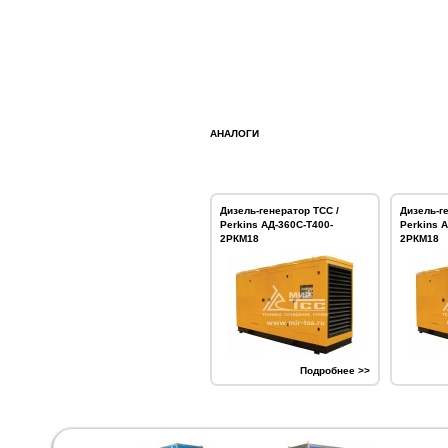
АНАЛОГИ
Дизель-генератор ТСС /
Дизель-г
Perkins АД-360С-Т400-
Perkins 
2РКМ18
2РКМ18
Подробнее >>