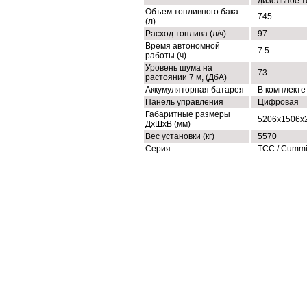
дизельное т
Объем топливного бака
745
(л)
Расход топлива (л/ч)
97
Время автономной
7.5
работы (ч)
Уровень шума на
73
растоянии 7 м, (ДбА)
Аккумуляторная батарея
В комплекте
Панель управления
Цифровая
Габаритные размеры
5206x1506x
ДхШхВ (мм)
Вес установки (кг)
5570
Серия
ТСС / Cumm