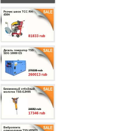
Резчик швов ТСС RH-
450H
81833 rub
Дизель генератор TSS
SDG 10000 ES
270338 rub
260013 rub
Бензиновый отбойный
молоток TSS-GJH95
34692 rub
17346 rub
Виброплита
одноходовая TSS-VP90TL