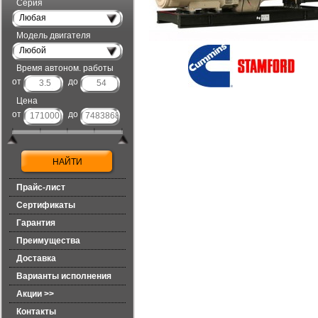
Серия
Любая
Модель двигателя
Любой
Время автоном. работы
от
до
Цена
от
до
Прайс-лист
Сертификаты
Гарантия
Преимущества
Доставка
Варианты исполнения
Акции >>
Контакты