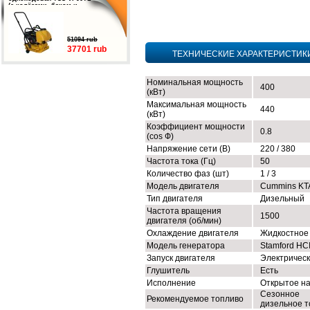
(с колёсами, баком и
подошвой)
51094 rub
37701 rub
ТЕХНИЧЕСКИЕ ХАРАКТЕРИСТИК
Номинальная мощность
400
(кВт)
Максимальная мощность
440
(кВт)
Коэффициент мощности
0.8
(cos Ф)
Напряжение сети (В)
220 / 380
Частота тока (Гц)
50
Количество фаз (шт)
1 / 3
Модель двигателя
Cummins KT
Тип двигателя
Дизельный
Частота вращения
1500
двигателя (об/мин)
Охлаждение двигателя
Жидкостное
Модель генератора
Stamford HC
Запуск двигателя
Электричес
Глушитель
Есть
Исполнение
Открытое н
Сезонное
Рекомендуемое топливо
дизельное т