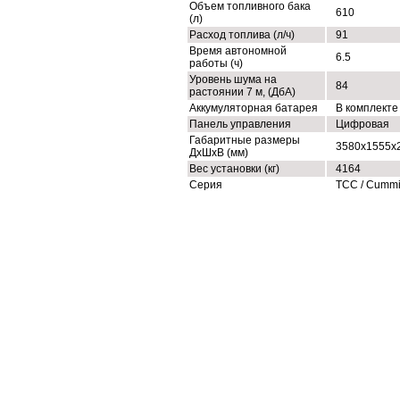
Объем топливного бака
610
(л)
Расход топлива (л/ч)
91
Время автономной
6.5
работы (ч)
Уровень шума на
84
растоянии 7 м, (ДбА)
Аккумуляторная батарея
В комплекте
Панель управления
Цифровая
Габаритные размеры
3580x1555x
ДхШхВ (мм)
Вес установки (кг)
4164
Серия
ТСС / Cumm