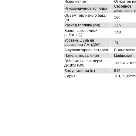
Исполнение
Открытое н
Сезонное
Рекомендуемое топливо
дизельное т
Объем топливного бака
160
(л)
Расход топлива (л/ч)
12.9
Время автономной
12.5
работы (ч)
Уровень шума на
73
растоянии 7 м, (ДбА)
Аккумуляторная батарея
В комплекте
Панель управления
Цифровая
Габаритные размеры
1800x820x1
ДхШхВ (мм)
Вес установки (кг)
918
Серия
ТСС / Cumm