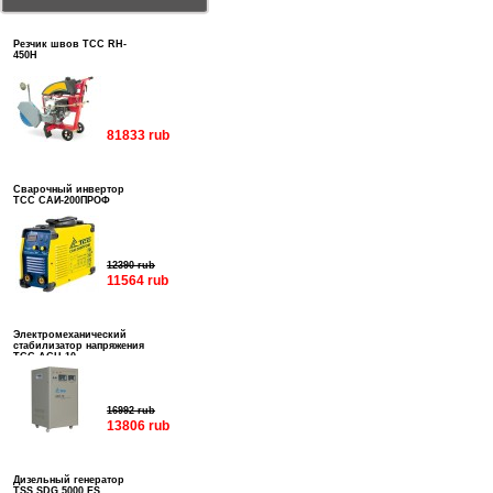
Резчик швов ТСС RH-
450H
81833 rub
Сварочный инвертор
ТСС САИ-200ПРОФ
12390 rub
11564 rub
Электромеханический
стабилизатор напряжения
ТСС АСН-10
16992 rub
13806 rub
Дизельный генератор
TSS SDG 5000 ES