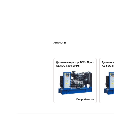
АНАЛОГИ
Дизель-генератор ТСС / Проф
Дизель-г
АД-50С-Т400-2РМ5
АД-50С-Т
Подробнее >>