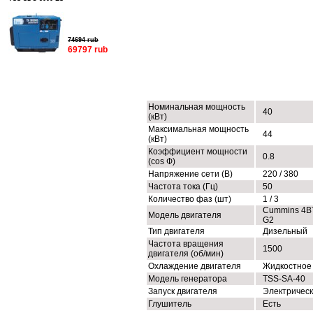
74694 rub
69797 rub
ТЕХНИЧЕСКИЕ ХАРАКТЕРИСТИК
Номинальная мощность
40
(кВт)
Максимальная мощность
44
(кВт)
Коэффициент мощности
0.8
(cos Ф)
Напряжение сети (В)
220 / 380
Частота тока (Гц)
50
Количество фаз (шт)
1 / 3
Cummins 4B
Модель двигателя
G2
Тип двигателя
Дизельный
Частота вращения
1500
двигателя (об/мин)
Охлаждение двигателя
Жидкостное
Модель генератора
TSS-SA-40
Запуск двигателя
Электричес
Глушитель
Есть