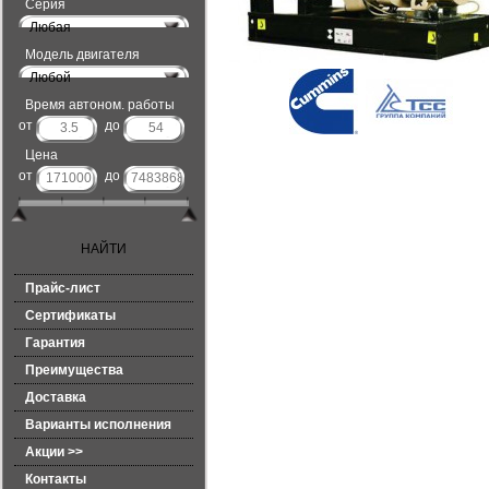
Серия
Любая
Модель двигателя
Любой
Время автоном. работы
от
до
Цена
от
до
Прайс-лист
Сертификаты
Гарантия
Преимущества
Доставка
Варианты исполнения
Акции >>
Контакты