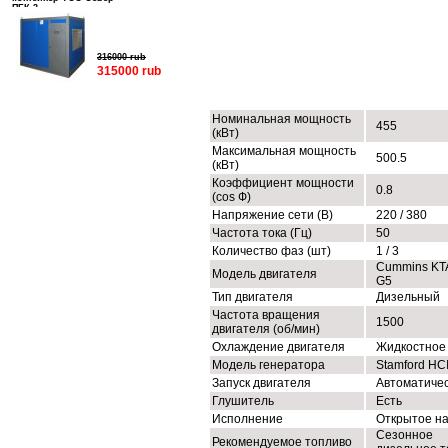
ПБК-3
316000 rub
315000 rub
ТЕХНИЧЕСКИЕ ХАРАКТЕРИСТИК
Номинальная мощность
455
(кВт)
Максимальная мощность
500.5
(кВт)
Коэффициент мощности
0.8
(cos Ф)
Напряжение сети (В)
220 / 380
Частота тока (Гц)
50
Количество фаз (шт)
1 / 3
Cummins KT
Модель двигателя
G5
Тип двигателя
Дизельный
Частота вращения
1500
двигателя (об/мин)
Охлаждение двигателя
Жидкостное
Модель генератора
Stamford HC
Запуск двигателя
Автоматиче
Глушитель
Есть
Исполнение
Открытое н
Сезонное
Рекомендуемое топливо