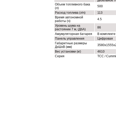
дизельное т
Объем топливного бака
500
(л)
Расход топлива (л/ч)
113
Время автономной
4.5
работы (ч)
Уровень шума на
86
растоянии 7 м, (ДбА)
Аккумуляторная батарея
В комплекте
Панель управления
Цифровая
Габаритные размеры
3580x1555x
ДхШхВ (мм)
Вес установки (кг)
4610
Серия
ТСС / Cumm