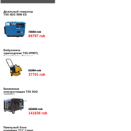
Дизельный генератор
TSS SDG 5000 ES
74694 rub
69797 rub
Виброплита
одноходовая TSS-VP90TL
(с колёсами, баком и
подошвой)
51094 rub
37701 rub
Бензиновая
электростанция TSS SGG
10000EH
153400 rub
141836 rub
Панельный блок-
контейнер ТСС Север