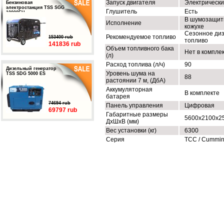
Запуск двигателя
Электрическ
Бензиновая
электростанция TSS SGG
Глушитель
Есть
10000EH
В шумозащит
Исполнение
кожухе
Сезонное ди
Рекомендуемое топливо
153400 rub
топливо
141836 rub
Объем топливного бака
Нет в компле
(л)
Расход топлива (л/ч)
90
Дизельный генератор
Уровень шума на
TSS SDG 5000 ES
88
растоянии 7 м, (ДбА)
Аккумуляторная
В комплекте
батарея
74694 rub
Панель управления
Цифровая
69797 rub
Габаритные размеры
5600х2100х2
ДхШхВ (мм)
Вес установки (кг)
6300
Серия
ТСС / Cummi