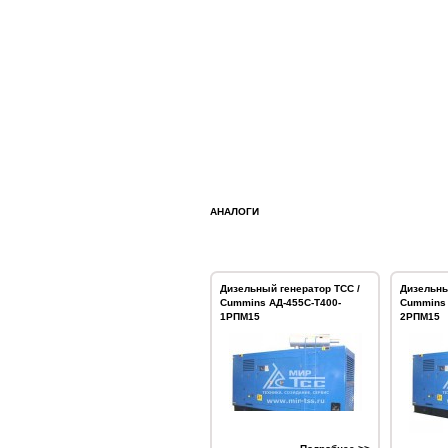
АНАЛОГИ
Дизельный генератор ТСС /
Дизельны
Cummins АД-455С-Т400-
Cummins 
1РПМ15
2РПМ15