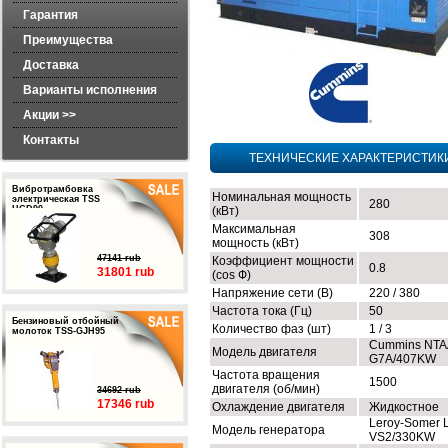
Гарантия
Преимущества
Доставка
Варианты исполнения
Акции >>
Контакты
ТЕХНИЧЕСКИЕ ХАРАКТЕРИСТИК
Вибротрамбовка
Номинальная мощность
электрическая TSS
280
HCD90
(кВт)
Максимальная
308
мощность (кВт)
47141 rub
Коэффициент мощности
0.8
31801 rub
(cos Ф)
Напряжение сети (В)
220 / 380
Частота тока (Гц)
50
Бензиновый отбойный
Количество фаз (шт)
1 / 3
молоток TSS-GJH95
Cummins NTA
Модель двигателя
G7A/407KW
Частота вращения
1500
двигателя (об/мин)
34692 rub
17346 rub
Охлаждение двигателя
Жидкостное
Leroy-Somer 
Модель генератора
VS2/330KW