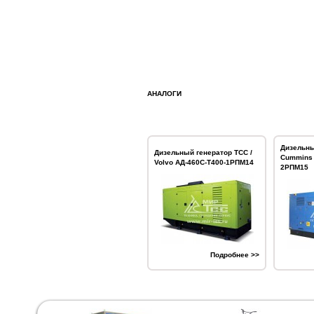
АНАЛОГИ
Дизельны
Дизельный генератор ТСС /
Cummins 
Volvo АД-460С-Т400-1РПМ14
2РПМ15
Подробнее >>