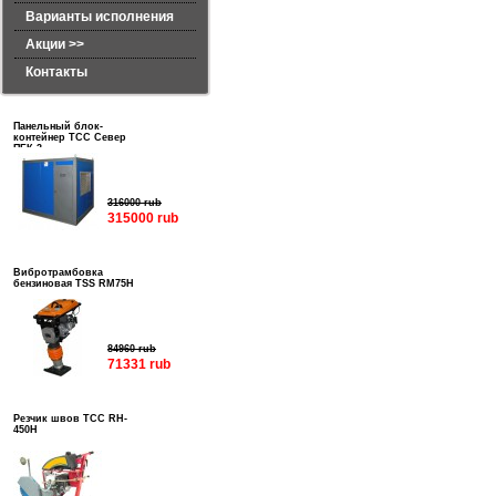
Варианты исполнения
Акции >>
Контакты
Панельный блок-
контейнер ТСС Север
ПБК-3
316000 rub
315000 rub
Вибротрамбовка
бензиновая TSS RM75H
84960 rub
71331 rub
Резчик швов ТСС RH-
450H