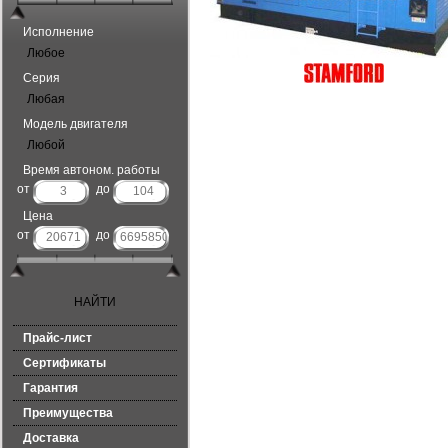
Исполнение
Любое
Серия
Любая
Модель двигателя
Любой
Время автоном. работы
от
до
Цена
от
до
Прайс-лист
Сертификаты
Гарантия
Преимущества
Доставка