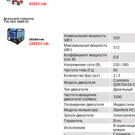
81833 rub
Дизельный генератор
TSS SDG 10000 E3
ТЕХНИЧЕСКИЕ ХАРАКТЕРИСТИК
Номинальная мощность
520
231162 rub
(кВт)
228153 rub
Максимальная мощность
572
(кВт)
Коэффициент мощности
0.8
(cos Ф)
Напряжение сети (В)
220 / 380
Частота тока (Гц)
50
Количество фаз (шт)
1 / 3
Cummins
Модель двигателя
QSKTAA19-
Тип двигателя
Дизельный
Частота вращения
1500
двигателя (об/мин)
Охлаждение двигателя
Жидкостное
Модель генератора
Stamford HC
Запуск двигателя
Электричес
Глушитель
Есть
В шумозащи
Исполнение
кожухе
Сезонное