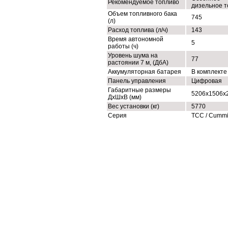
Рекомендуемое топливо
дизельное т
Объем топливного бака
745
(л)
Расход топлива (л/ч)
143
Время автономной
5
работы (ч)
Уровень шума на
77
растоянии 7 м, (ДбА)
Аккумуляторная батарея
В комплекте
Панель управления
Цифровая
Габаритные размеры
5206x1506x
ДхШхВ (мм)
Вес установки (кг)
5770
Серия
ТСС / Cumm