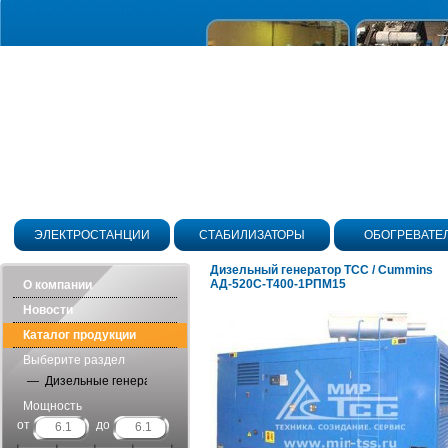
ЭЛЕКТРОСТАНЦИИ
СТАБИЛИЗАТОРЫ
ОБОГРЕВАТЕ
Дизельный генератор ТСС / Cummins
АД-520С-Т400-1РПМ15
О компании
Новости
Каталог продукции
Выберите раздел
— Дизельные генераторы в шумозащитных кожухах
Мощность
от
до