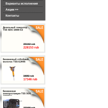
Варианты исполнения
Акции >>
Контакты
Дизельный генератор
TSS SDG 10000 E3
231162 rub
228153 rub
Бензиновый отбойный
молоток TSS-GJH95
34692 rub
17346 rub
Бензиновая
электростанция TSS SGG
10000EH
153400 rub