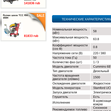
141836 rub
Резчик швов ТСС RH-
450H
ТЕХНИЧЕСКИЕ ХАРАКТЕРИСТИК
Номинальная мощность
58
(кВт)
81833 rub
Максимальная мощность
63.8
(кВт)
Коэффициент мощности
0.8
(cos Ф)
Напряжение сети (В)
220 / 380
Частота тока (Гц)
50
Количество фаз (шт)
1 / 3
Модель двигателя
Cummins 6B
Тип двигателя
Дизельный
Частота вращения
1500
двигателя (об/мин)
Охлаждение двигателя
Жидкостное
Модель генератора
Stamford UC
Запуск двигателя
Электричес
Глушитель
Есть
В шумозащи
Исполнение
кожухе
Сезонное
Рекомендуемое топливо