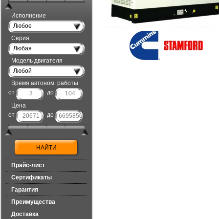
Исполнение
Любое
Серия
Любая
Модель двигателя
Любой
Время автоном. работы
от
до
Цена
от
до
Прайс-лист
Сертификаты
Гарантия
Преимущества
Доставка