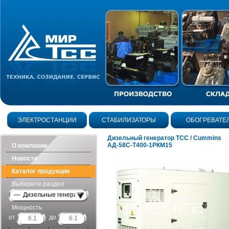
ЭЛЕКТРОСТАНЦИИ
СТАБИЛИЗАТОРЫ
ОБОГРЕВАТЕ
Дизельный генератор ТСС / Cummins
АД-58С-Т400-1РКМ15
О компании
Новости
Каталог продукции
Выберите раздел
— Дизельные генераторы в шумозащитных кожухах
Мощность
от
до