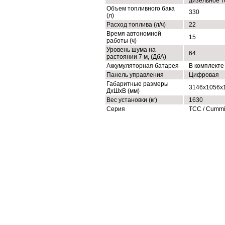
дизельное т
Объем топливного бака
330
(л)
Расход топлива (л/ч)
22
Время автономной
15
работы (ч)
Уровень шума на
64
растоянии 7 м, (ДбА)
Аккумуляторная батарея
В комплекте
Панель управления
Цифровая
Габаритные размеры
3146x1056x
ДхШхВ (мм)
Вес установки (кг)
1630
Серия
ТСС / Cumm