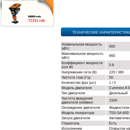
84960 rub
71331 rub
ТЕХНИЧЕСКИЕ ХАРАКТЕРИСТИК
Номинальная мощность
600
(кВт)
Максимальная мощность
660
(кВт)
Коэффициент мощности
0.8
(cos Ф)
Напряжение сети (В)
220 / 380
Частота тока (Гц)
50
Количество фаз (шт)
1 / 3
Модель двигателя
Cummins KT
Тип двигателя
Дизельный
Частота вращения
1500
двигателя (об/мин)
Охлаждение двигателя
Жидкостное
Модель генератора
TSS-SA-600
Запуск двигателя
Автоматиче
Глушитель
Есть
Исполнение
Открытое н