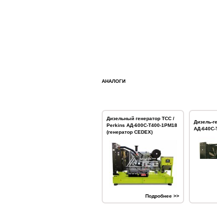
АНАЛОГИ
Дизельный генератор ТСС /
Дизель-г
Perkins АД-600С-Т400-1РМ18
АД-640С-
(генератор CEDEX)
Подробнее >>