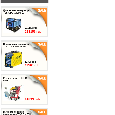
Дизельный генератор
TSS SDG 10000 E3
231162 rub
228153 rub
Сварочный инвертор
ТСС САИ-200ПРОФ
12390 rub
11564 rub
Резчик швов ТСС RH-
450H
81833 rub
Вибротрамбовка
бензиновая TSS RM75H