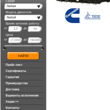
Серия
Любая
Модель двигателя
Любой
Время автоном. работы
от
до
Цена
от
до
Прайс-лист
Сертификаты
Гарантия
Преимущества
Доставка
Варианты исполнения
Акции >>
Контакты