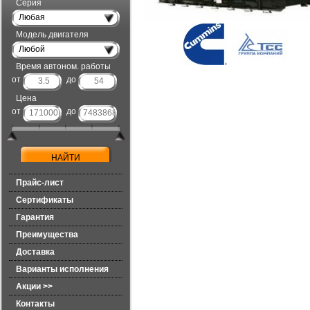
Серия
Любая
Модель двигателя
Любой
Время автоном. работы
от
до
Цена
от
до
Прайс-лист
Сертификаты
Гарантия
Преимущества
Доставка
Варианты исполнения
Акции >>
Контакты