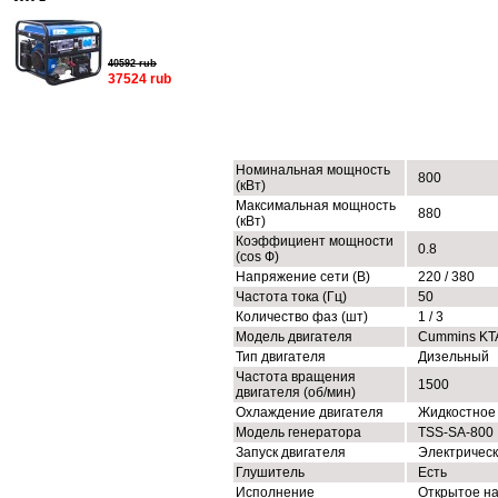
40592 rub
37524 rub
ТЕХНИЧЕСКИЕ ХАРАКТЕРИСТИК
Номинальная мощность
800
(кВт)
Максимальная мощность
880
(кВт)
Коэффициент мощности
0.8
(cos Ф)
Напряжение сети (В)
220 / 380
Частота тока (Гц)
50
Количество фаз (шт)
1 / 3
Модель двигателя
Cummins KT
Тип двигателя
Дизельный
Частота вращения
1500
двигателя (об/мин)
Охлаждение двигателя
Жидкостное
Модель генератора
TSS-SA-800
Запуск двигателя
Электричес
Глушитель
Есть
Исполнение
Открытое н