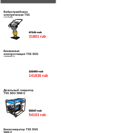
Вибротрамбовка
электрическая TSS
HCD90
47141 rub
31801 rub
Бензиновая
электростанция TSS SGG
10000EH
153400 rub
141836 rub
Дизельный генератор
TSS SDG 5000 E
55047 rub
54103 rub
Бензогенератор TSS SGG
5000 E