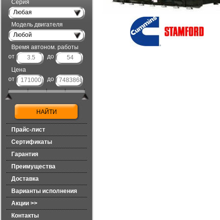
Серия
Любая
Модель двигателя
Любой
Время автоном. работы
от
до
Цена
от
до
Прайс-лист
Сертификаты
Гарантия
Преимущества
Доставка
Варианты исполнения
Акции >>
Контакты