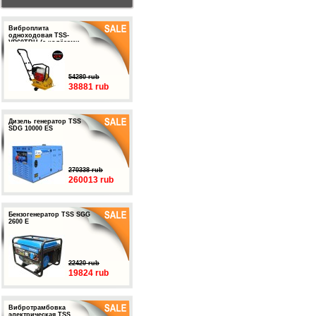
Виброплита
одноходовая TSS-
VP60TRH (с колёсами,
баком и ковриком)
54280 rub
38881 rub
Дизель генератор TSS
SDG 10000 ES
270338 rub
260013 rub
Бензогенератор TSS SGG
2600 E
22420 rub
19824 rub
Вибротрамбовка
электрическая TSS