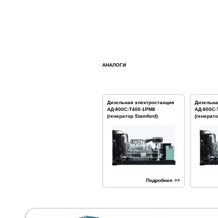
АНАЛОГИ
Дизельная электростанция
Дизельна
АД-800С-Т400-1РМ8
АД-800С-
(генератор Stamford)
(генерато
Подробнее >>