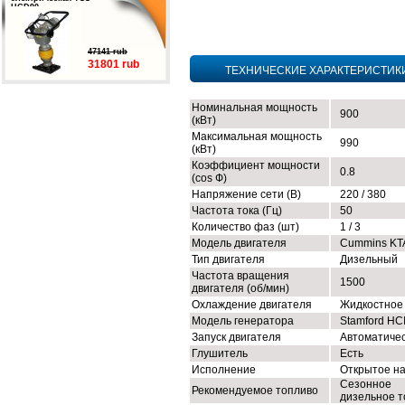
HCD90
47141 rub
31801 rub
ТЕХНИЧЕСКИЕ ХАРАКТЕРИСТИК
Номинальная мощность
900
(кВт)
Максимальная мощность
990
(кВт)
Коэффициент мощности
0.8
(cos Ф)
Напряжение сети (В)
220 / 380
Частота тока (Гц)
50
Количество фаз (шт)
1 / 3
Модель двигателя
Cummins KT
Тип двигателя
Дизельный
Частота вращения
1500
двигателя (об/мин)
Охлаждение двигателя
Жидкостное
Модель генератора
Stamford HC
Запуск двигателя
Автоматиче
Глушитель
Есть
Исполнение
Открытое н
Сезонное
Рекомендуемое топливо
дизельное т