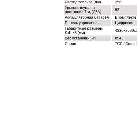
Расход топлива (л/ч)
256
Уровень шума на
92
растоянии 7 м, (ДбА)
Аккумуляторная батарея
В комплекте
Панель управления
Цифровая
Габаритные размеры
4330x2090x
ДхШхВ (мм)
Вес установки (кг)
8548
Серия
ТСС / Cumm